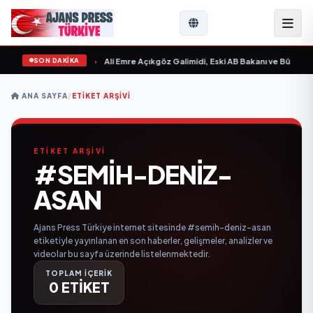
SON DAKİKA
n Sevgilim “ yayımlandı
•
Ali Emre Açıkgöz Galimidi, Eski AB Bakanı ve Büyükelç
ANA SAYFA
/
ETIKET ARŞIVI
ETİKET ARŞİVİ
#SEMIH-DENIZ-
ASAN
Ajans Press Türkiye internet sitesinde #semih-deniz-asan
etiketiyle yayınlanan en son haberler, gelişmeler, analizler ve
videolar bu sayfa üzerinde listelenmektedir.
TOPLAM İÇERİK
0 ETİKET