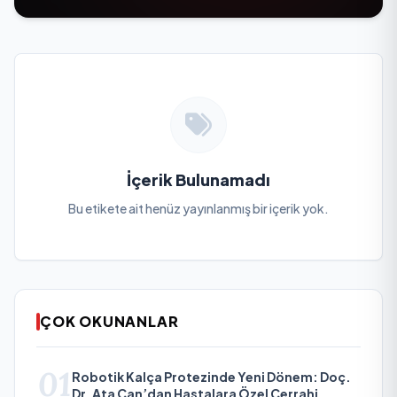
İçerik Bulunamadı
Bu etikete ait henüz yayınlanmış bir içerik yok.
ÇOK OKUNANLAR
01
Robotik Kalça Protezinde Yeni Dönem: Doç.
Dr. Ata Can’dan Hastalara Özel Cerrahi