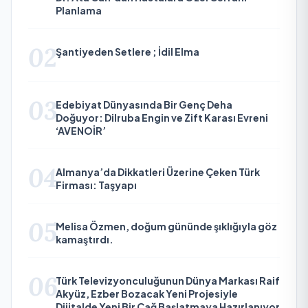
Planlama
02
Şantiyeden Setlere ; İdil Elma
03
Edebiyat Dünyasında Bir Genç Deha
Doğuyor: Dilruba Engin ve Zift Karası Evreni
‘AVENOİR’
04
Almanya’da Dikkatleri Üzerine Çeken Türk
Firması: Taşyapı
05
Melisa Özmen, doğum gününde şıklığıyla göz
kamaştırdı.
06
Türk Televizyonculuğunun Dünya Markası Raif
Akyüz, Ezber Bozacak Yeni Projesiyle
Dijitalde Yeni Bir Çağ Başlatmaya Hazırlanıyor