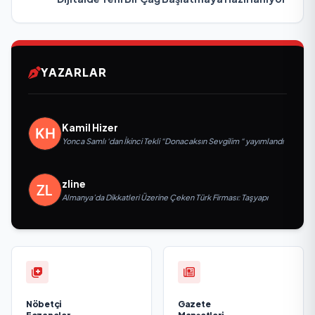
YAZARLAR
Kamil Hizer
Yonca Samlı ‘dan İkinci Tekli “Donacaksın Sevgilim “ yayımlandı
zline
Almanya’da Dikkatleri Üzerine Çeken Türk Firması: Taşyapı
Nöbetçi
Gazete