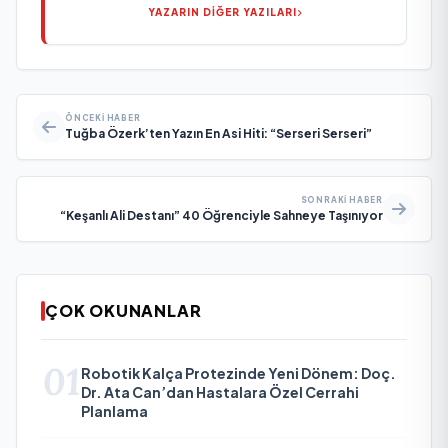
YAZARIN DİĞER YAZILARI
ÖNCEKI HABER
Tuğba Özerk’ten Yazın En Asi Hiti: “Serseri Serseri”
SONRAKI HABER
“Keşanlı Ali Destanı” 40 Öğrenciyle Sahneye Taşınıyor
ÇOK OKUNANLAR
01
Robotik Kalça Protezinde Yeni Dönem: Doç.
Dr. Ata Can’dan Hastalara Özel Cerrahi
Planlama