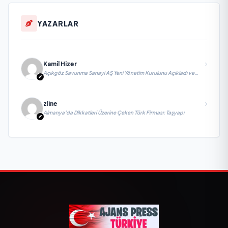
YAZARLAR
Kamil Hizer
Açıkgöz Savunma Sanayi AŞ Yeni Yönetim Kurulunu Açıkladı ve
Savunma Sanayinde Küresel Vizyon Vurgusu
zline
Almanya’da Dikkatleri Üzerine Çeken Türk Firması: Taşyapı