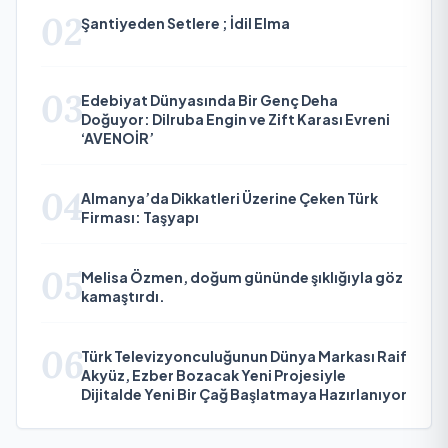
02
Şantiyeden Setlere ; İdil Elma
03
Edebiyat Dünyasında Bir Genç Deha
Doğuyor: Dilruba Engin ve Zift Karası Evreni
‘AVENOİR’
04
Almanya’da Dikkatleri Üzerine Çeken Türk
Firması: Taşyapı
05
Melisa Özmen, doğum gününde şıklığıyla göz
kamaştırdı.
06
Türk Televizyonculuğunun Dünya Markası Raif
Akyüz, Ezber Bozacak Yeni Projesiyle
Dijitalde Yeni Bir Çağ Başlatmaya Hazırlanıyor