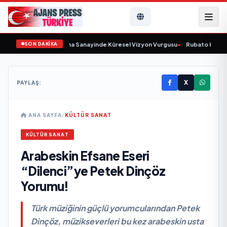
SON DAKİKA
unu Açıkladı ve Savunma Sanayinde Küresel Vizyon Vurgusu
•
Rubato Konser S
X
PAYLAŞ:
ANA SAYFA
/
KÜLTÜR SANAT
KÜLTÜR SANAT
Arabeskin Efsane Eseri
“Dilenci”ye Petek Dinçöz
Yorumu!
Türk müziğinin güçlü yorumcularından Petek
Dinçöz, müzikseverleri bu kez arabeskin usta