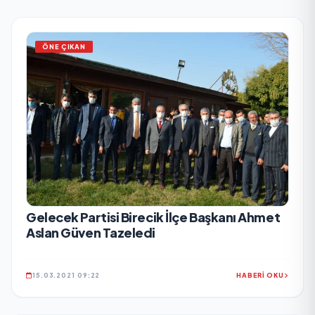
ÖNE ÇIKAN
Gelecek Partisi Birecik İlçe Başkanı Ahmet
Aslan Güven Tazeledi
15.03.2021 09:22
HABERİ OKU