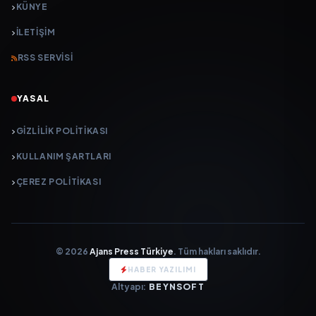
KÜNYE
İLETIŞIM
RSS SERVISI
YASAL
GIZLILIK POLITIKASI
KULLANIM ŞARTLARI
ÇEREZ POLITIKASI
© 2026
Ajans Press Türkiye
. Tüm hakları saklıdır.
HABER YAZILIMI
Altyapı:
BEYNSOFT