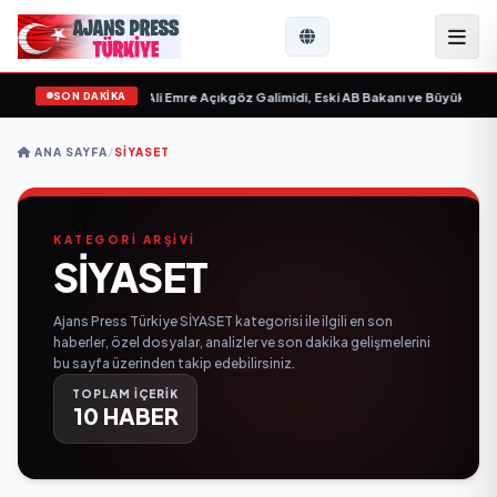
SON DAKİKA
ilim “ yayımlandı
•
Ali Emre Açıkgöz Galimidi, Eski AB Bakanı ve Büyükelçi Egem
ANA SAYFA
/
SİYASET
KATEGORİ ARŞİVİ
SİYASET
Ajans Press Türkiye SİYASET kategorisi ile ilgili en son
haberler, özel dosyalar, analizler ve son dakika gelişmelerini
bu sayfa üzerinden takip edebilirsiniz.
TOPLAM İÇERİK
10 HABER