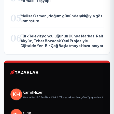
Firması: Taşyapı
05
Melisa Özmen, doğum gününde şıklığıyla göz
kamaştırdı.
06
Türk Televizyonculuğunun Dünya Markası Raif
Akyüz, Ezber Bozacak Yeni Projesiyle
Dijitalde Yeni Bir Çağ Başlatmaya Hazırlanıyor
YAZARLAR
Kamil Hizer
Yonca Samlı ‘dan İkinci Tekli “Donacaksın Sevgilim “ yayımlandı
zline