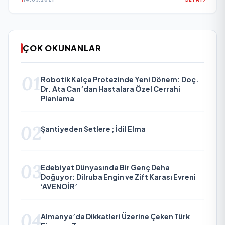
ÇOK OKUNANLAR
01
Robotik Kalça Protezinde Yeni Dönem: Doç.
Dr. Ata Can’dan Hastalara Özel Cerrahi
Planlama
02
Şantiyeden Setlere ; İdil Elma
03
Edebiyat Dünyasında Bir Genç Deha
Doğuyor: Dilruba Engin ve Zift Karası Evreni
‘AVENOİR’
04
Almanya’da Dikkatleri Üzerine Çeken Türk