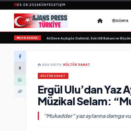
05.08.2026
KÜNYE
İLETIŞIM
DÜNYA
SON DAKİKA
vgilim “ yayımlandı
•
Ali Emre Açıkgöz Galimidi, Eski AB Bakanı ve Büyükelçi Eg
ANA SAYFA
/
KÜLTÜR SANAT
X
KÜLTÜR SANAT
Ergül Ulu’dan Yaz A
Müzikal Selam: “M
"Mukadder" yaz aylarına damga vu