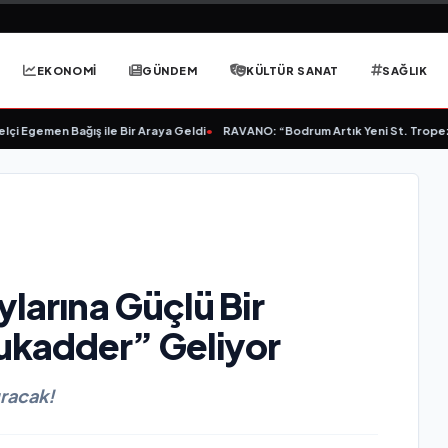
EKONOMİ
GÜNDEM
KÜLTÜR SANAT
SAĞLIK
emen Bağış ile Bir Araya Geldi
•
RAVANO: “Bodrum Artık Yeni St. Tropez Değil
ylarına Güçlü Bir
ukadder” Geliyor
racak!