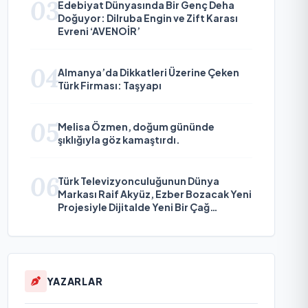
03
Edebiyat Dünyasında Bir Genç Deha
Doğuyor: Dilruba Engin ve Zift Karası
Evreni ‘AVENOİR’
04
Almanya’da Dikkatleri Üzerine Çeken
Türk Firması: Taşyapı
05
Melisa Özmen, doğum gününde
şıklığıyla göz kamaştırdı.
06
Türk Televizyonculuğunun Dünya
Markası Raif Akyüz, Ezber Bozacak Yeni
Projesiyle Dijitalde Yeni Bir Çağ
Başlatmaya Hazırlanıyor
YAZARLAR