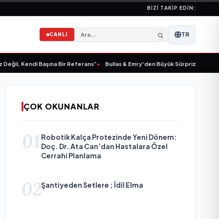
BIZI TAKIP EDIN:
TR
CANLI
, Kendi Başına Bir Referans”
•
Bullas & Emry'den Büyük Sürpriz! "Kaç Kurtul" i
ÇOK OKUNANLAR
01
Robotik Kalça Protezinde Yeni Dönem:
Doç. Dr. Ata Can’dan Hastalara Özel
Cerrahi Planlama
02
Şantiyeden Setlere ; İdil Elma