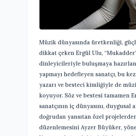
Müzik dünyasında üretkenliği, güç
dikkat çeken Ergül Ulu, “Mukadder”
dinleyicileriyle buluşmaya hazırlanı
yapmayı hedefleyen sanatçı, bu kez 
yazarı ve besteci kimliğiyle de müzi
koyuyor. Söz ve bestesi tamamen E
sanatçının iç dünyasını, duygusal 
doğrudan yansıtan özel projelerden
düzenlemesini Ayzer Büyüker, yöne