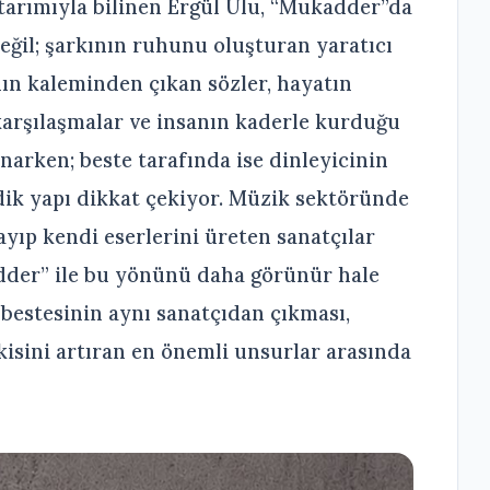
rımıyla bilinen Ergül Ulu, “Mukadder”da
değil; şarkının ruhunu oluşturan yaratıcı
nın kaleminden çıkan sözler, hayatın
 karşılaşmalar ve insanın kaderle kurduğu
unarken; beste tarafında ise dinleyicinin
ik yapı dikkat çekiyor. Müzik sektöründe
yıp kendi eserlerini üreten sanatçılar
dder” ile bu yönünü daha görünür hale
 bestesinin aynı sanatçıdan çıkması,
isini artıran en önemli unsurlar arasında