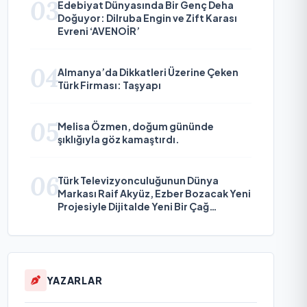
03
Edebiyat Dünyasında Bir Genç Deha
Doğuyor: Dilruba Engin ve Zift Karası
Evreni ‘AVENOİR’
04
Almanya’da Dikkatleri Üzerine Çeken
Türk Firması: Taşyapı
05
Melisa Özmen, doğum gününde
şıklığıyla göz kamaştırdı.
06
Türk Televizyonculuğunun Dünya
Markası Raif Akyüz, Ezber Bozacak Yeni
Projesiyle Dijitalde Yeni Bir Çağ
Başlatmaya Hazırlanıyor
YAZARLAR