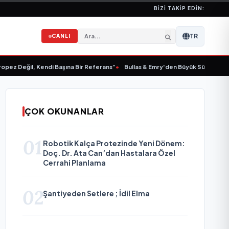
BIZI TAKIP EDIN:
TR
CANLI
 Değil, Kendi Başına Bir Referans”
•
Bullas & Emry'den Büyük Sürpriz! "Kaç Kur
ÇOK OKUNANLAR
01
Robotik Kalça Protezinde Yeni Dönem:
Doç. Dr. Ata Can’dan Hastalara Özel
Cerrahi Planlama
02
Şantiyeden Setlere ; İdil Elma