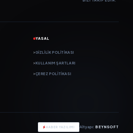
BIZI TAKIP EDIN:
YASAL
GIZLILIK POLITIKASI
KULLANIM ŞARTLARI
ÇEREZ POLITIKASI
Altyapı:
BEYNSOFT
HABER YAZILIMI