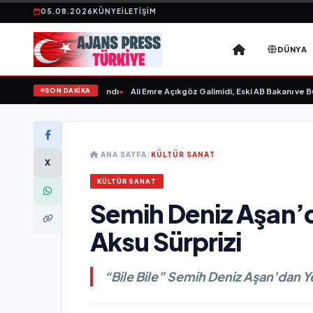
05.08.2026
KÜNYE
İLETIŞIM
DÜNYA
SON DAKİKA
ksın Sevgilim “ yayımlandı
•
Ali Emre Açıkgöz Galimidi, Eski AB Bakanı ve Büyük
ANA SAYFA
/
KÜLTÜR SANAT
X
KÜLTÜR SANAT
Semih Deniz Aşan’d
Aksu Sürprizi
“Bile Bile” Semih Deniz Aşan'dan 