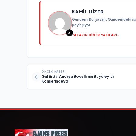
KAMIL HIZER
Gündemi Bul yazarı. Gündemdeki son g
paylaşıyor.
YAZARIN DİĞER YAZILARI
ÖNCEKI HABER
Gül Erda, Andrea Bocelli’nin Büyüleyici
Konserindeydi