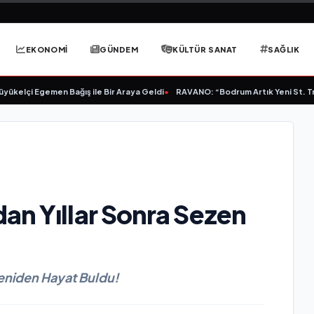
EKONOMİ
GÜNDEM
KÜLTÜR SANAT
SAĞLIK
elçi Egemen Bağış ile Bir Araya Geldi
•
RAVANO: “Bodrum Artık Yeni St. Tropez
an Yıllar Sonra Sezen
Yeniden Hayat Buldu!