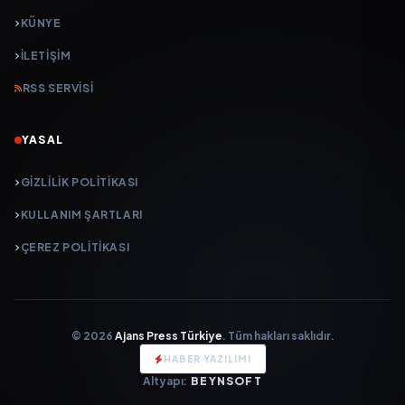
KÜNYE
İLETIŞIM
RSS SERVISI
YASAL
GIZLILIK POLITIKASI
KULLANIM ŞARTLARI
ÇEREZ POLITIKASI
© 2026
Ajans Press Türkiye
. Tüm hakları saklıdır.
HABER YAZILIMI
Altyapı:
BEYNSOFT