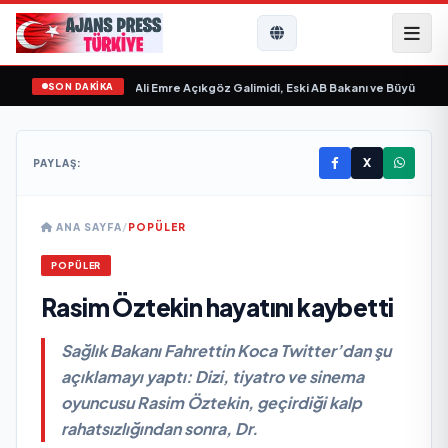
SON DAKİKA
vgilim “ yayımlandı
•
Ali Emre Açıkgöz Galimidi, Eski AB Bakanı ve Büyükelçi E
X
PAYLAŞ:
ANA SAYFA
/
POPÜLER
POPÜLER
Rasim Öztekin hayatını kaybetti
Sağlık Bakanı Fahrettin Koca Twitter’dan şu
açıklamayı yaptı: Dizi, tiyatro ve sinema
oyuncusu Rasim Öztekin, geçirdiği kalp
rahatsızlığından sonra, Dr.