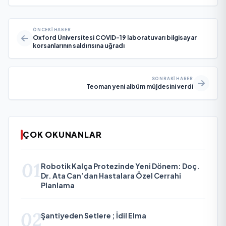
ÖNCEKI HABER
Oxford Üniversitesi COVID-19 laboratuvarı bilgisayar
korsanlarının saldırısına uğradı
SONRAKI HABER
Teoman yeni albüm müjdesini verdi
ÇOK OKUNANLAR
01
Robotik Kalça Protezinde Yeni Dönem: Doç.
Dr. Ata Can’dan Hastalara Özel Cerrahi
Planlama
02
Şantiyeden Setlere ; İdil Elma