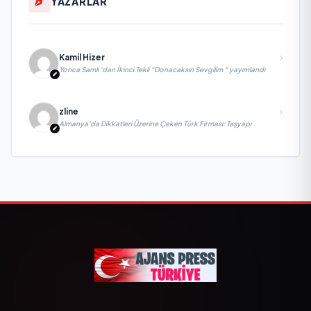
YAZARLAR
Kamil Hizer
Yonca Samlı ‘dan İkinci Tekli “Donacaksın Sevgilim “ yayımlandı
zline
Almanya’da Dikkatleri Üzerine Çeken Türk Firması: Taşyapı