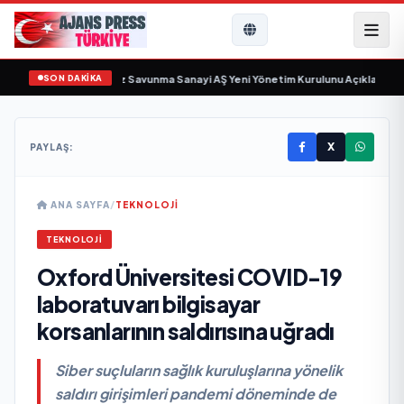
SON DAKİKA
 gün sayıyor
•
Açıkgöz Savunma Sanayi AŞ Yeni Yönetim Kurulunu Açıkladı ve 
X
PAYLAŞ:
ANA SAYFA
/
TEKNOLOJİ
TEKNOLOJİ
Oxford Üniversitesi COVID-19
laboratuvarı bilgisayar
korsanlarının saldırısına uğradı
Siber suçluların sağlık kuruluşlarına yönelik
saldırı girişimleri pandemi döneminde de