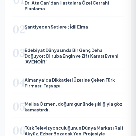
Dr. Ata Can’dan Hastalara Özel Cerrahi
Planlama
02
Şantiyeden Setlere ; İdil Elma
03
Edebiyat Dünyasında Bir Genç Deha
Doğuyor: Dilruba Engin ve Zift Karası Evreni
‘AVENOİR’
04
Almanya’da Dikkatleri Üzerine Çeken Türk
Firması: Taşyapı
05
Melisa Özmen, doğum gününde şıklığıyla göz
kamaştırdı.
06
Türk Televizyonculuğunun Dünya Markası Raif
Akyüz, Ezber Bozacak Yeni Projesiyle