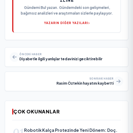
Gündemi Bul yazarı. Gündemdeki son gelişmeleri,
bağımsız analizleri ve araştırmaları sizlerle paylaşıyor.
YAZARIN DİĞER YAZILARI
ÖNCEKI HABER
Diyabetle ilgili yanlışlar tedavinizi geciktirebilir
SONRAKI HABER
Rasim Öztekin hayatını kaybetti
ÇOK OKUNANLAR
01
Robotik Kalça Protezinde Yeni Dönem: Doç.