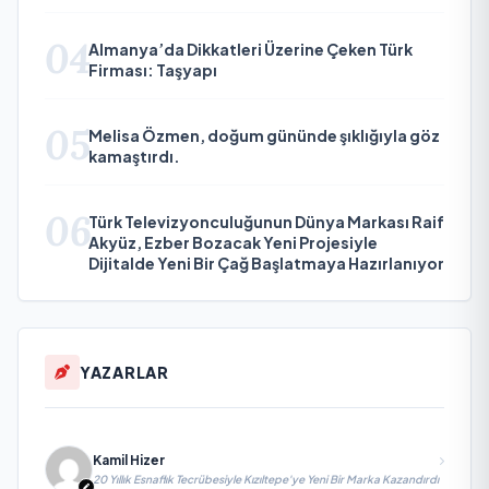
04
Almanya’da Dikkatleri Üzerine Çeken Türk
Firması: Taşyapı
05
Melisa Özmen, doğum gününde şıklığıyla göz
kamaştırdı.
06
Türk Televizyonculuğunun Dünya Markası Raif
Akyüz, Ezber Bozacak Yeni Projesiyle
Dijitalde Yeni Bir Çağ Başlatmaya Hazırlanıyor
YAZARLAR
Kamil Hizer
20 Yıllık Esnaflık Tecrübesiyle Kızıltepe'ye Yeni Bir Marka Kazandırdı