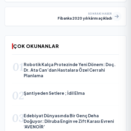
SONRAKI HABER
Fibanka 2020 yılı kârını açıkladı
ÇOK OKUNANLAR
01
Robotik Kalça Protezinde Yeni Dönem: Doç.
Dr. Ata Can’dan Hastalara Özel Cerrahi
Planlama
02
Şantiyeden Setlere ; İdil Elma
03
Edebiyat Dünyasında Bir Genç Deha
Doğuyor: Dilruba Engin ve Zift Karası Evreni
‘AVENOİR’