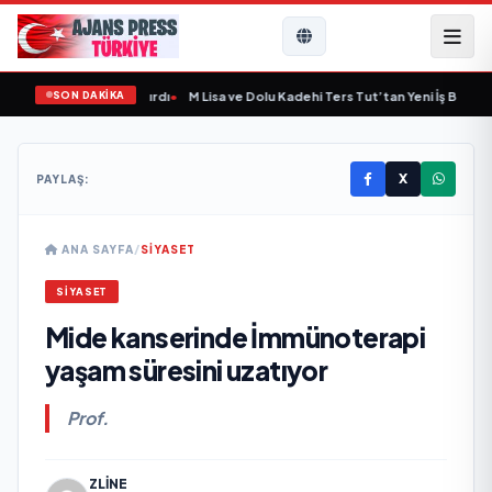
SON DAKİKA
 Yeni Bir Marka Kazandırdı
•
M Lisa ve Dolu Kadehi Ters Tut’tan Yeni İş Birliği: “
X
PAYLAŞ:
ANA SAYFA
/
SİYASET
SİYASET
Mide kanserinde İmmünoterapi
yaşam süresini uzatıyor
Prof.
ZLINE