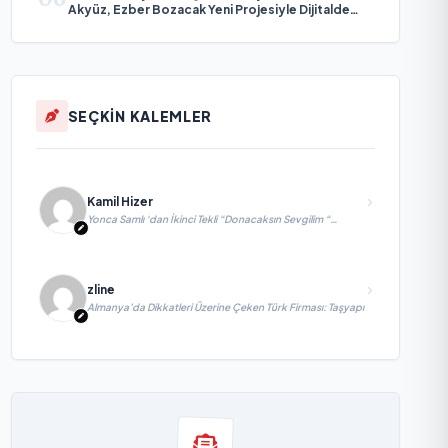
Akyüz, Ezber Bozacak Yeni Projesiyle Dijitalde
Yeni Bir Çağ Başlatmaya Hazırlanıyor
SEÇKİN KALEMLER
Kamil Hizer
Yonca Samlı ‘dan İkinci Tekli “Donacaksın Sevgilim “
yayımlandı
zline
Almanya’da Dikkatleri Üzerine Çeken Türk Firması: Taşyapı