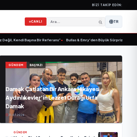
BIZI TAKIP EDIN:
TR
CANLI
i Başına Bir Referans”
•
Bullas & Emry'den Büyük Sürpriz! "Kaç Kurtul" ile Tar
GÜNDEM
BAŞYAZI
Damak Çatlatan Bir Ankara Hikâyesi
Aydınlıkevler’in Lezzet Durağı Urfa
Damak
31.07.2026
GÜNDEM