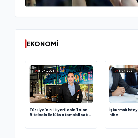
EKONOMİ
16.04.2021
16.04.2021
Türkiye’nin ilk yerli coin’i olan
İş kurmak iste
Bitcicoin ile lüks otomobil satın
hibe
alınabilinecek!