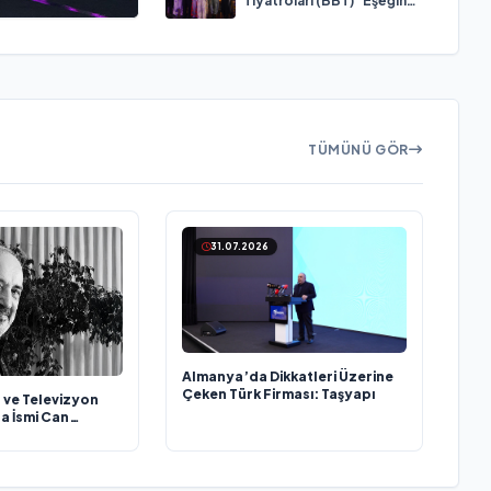
Tiyatroları (BBT) "Eşeğin
Gölgesi" adlı oyunuyla 6
dalda ödüle aday
gösterildi
TÜMÜNÜ GÖR
31.07.2026
Almanya’da Dikkatleri Üzerine
Çeken Türk Firması: Taşyapı
 ve Televizyon
a İsmi Can
ını Kaybetti