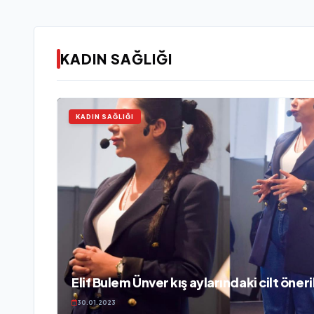
KADIN SAĞLIĞI
KADIN SAĞLIĞI
Elif Bulem Ünver kış aylarındaki cilt öneril
30.01.2023