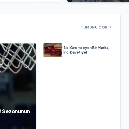
TÜMÜNÜ GÖR
1
Sizi Önemseyen Bir Marka,
İnci Davetiye!
22 Sezonunun