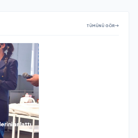
TÜMÜNÜ GÖR
erini anlattı