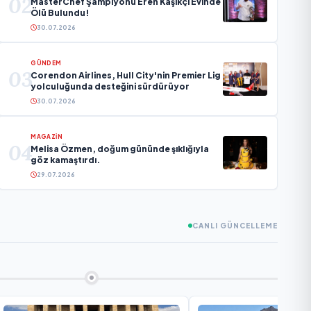
02
MasterChef Şampiyonu Eren Kaşıkçı Evinde
Ölü Bulundu!
30.07.2026
GÜNDEM
03
Corendon Airlines, Hull City'nin Premier Lig
yolculuğunda desteğini sürdürüyor
30.07.2026
MAGAZİN
04
Melisa Özmen, doğum gününde şıklığıyla
göz kamaştırdı.
29.07.2026
CANLI GÜNCELLEME