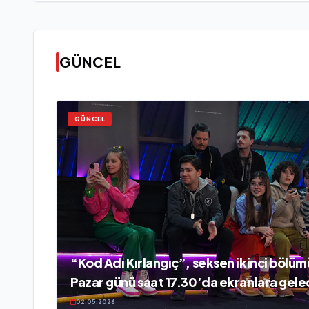
GÜNCEL
GÜNCEL
“Kod Adı Kırlangıç”, seksen ikinci bölüm
Pazar günü saat 17.30’da ekranlara gel
02.05.2026