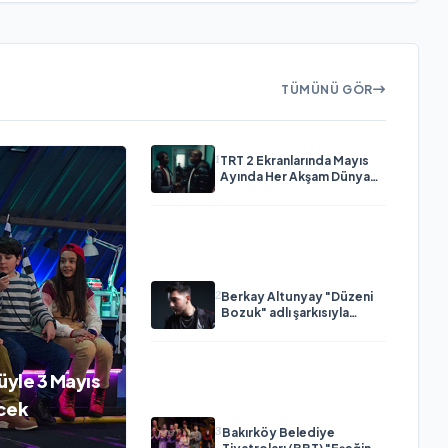
TÜMÜNÜ GÖR
1
TRT 2 Ekranlarında Mayıs
Ayında Her Akşam Dünya
Sinemalarından Farklı Film
2
Berkay Altunyay "Düzeni
Bozuk" adlı şarkısıyla
listeleri sarsacak!
üyle 3 Mayıs
ecek
3
Bakırköy Belediye