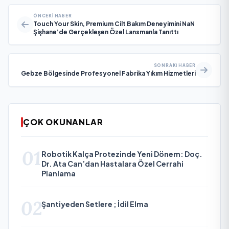
ÖNCEKI HABER
Touch Your Skin, Premium Cilt Bakım Deneyimini NaN
Şişhane’de Gerçekleşen Özel Lansmanla Tanıttı
SONRAKI HABER
Gebze Bölgesinde Profesyonel Fabrika Yıkım Hizmetleri
ÇOK OKUNANLAR
01
Robotik Kalça Protezinde Yeni Dönem: Doç.
Dr. Ata Can’dan Hastalara Özel Cerrahi
Planlama
02
Şantiyeden Setlere ; İdil Elma