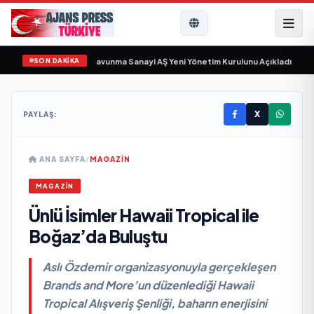
SON DAKİKA
sayıyor
•
Açıkgöz Savunma Sanayi AŞ Yeni Yönetim Kurulunu Açıkladı ve Savun
X
PAYLAŞ:
ANA SAYFA
/
MAGAZİN
MAGAZİN
Ünlü İsimler Hawaii Tropical ile
Boğaz’da Buluştu
Aslı Özdemir organizasyonuyla gerçekleşen
Brands and More’un düzenlediği Hawaii
Tropical Alışveriş Şenliği, baharın enerjisini