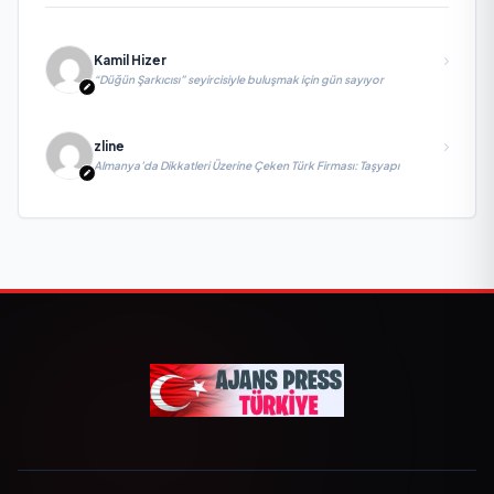
Kamil Hizer
“Düğün Şarkıcısı” seyircisiyle buluşmak için gün sayıyor
zline
Almanya’da Dikkatleri Üzerine Çeken Türk Firması: Taşyapı