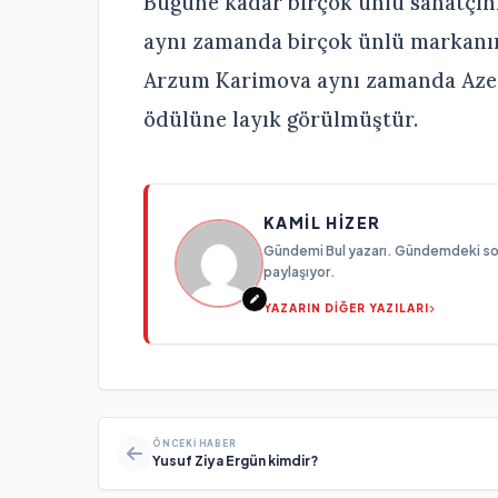
Bugüne kadar birçok ünlü sanatçın
aynı zamanda birçok ünlü markanın
Arzum Karimova aynı zamanda Azerb
ödülüne layık görülmüştür.
KAMIL HIZER
Gündemi Bul yazarı. Gündemdeki son g
paylaşıyor.
YAZARIN DİĞER YAZILARI
ÖNCEKI HABER
Yusuf Ziya Ergün kimdir?