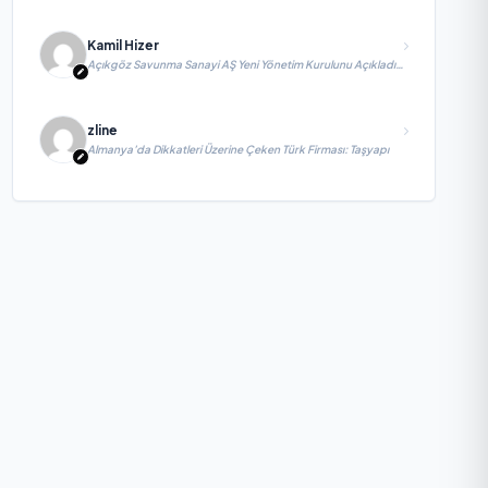
Kamil Hizer
Açıkgöz Savunma Sanayi AŞ Yeni Yönetim Kurulunu Açıkladı
ve Savunma Sanayinde Küresel Vizyon Vurgusu
zline
Almanya’da Dikkatleri Üzerine Çeken Türk Firması: Taşyapı