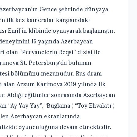
 Azerbaycan’ın Gence şehrinde dünyaya
en ilk kez kameralar karşısındaki
sı Emil’in klibinde oynayarak başlamıştır.
u deneyimini 16 yaşında Azerbaycan
ri olan “Pervanelerin Reqsi” dizisi ile
rimova St. Petersburg’da bulunan
ültesi bölümünü mezunudur. Rus dram
 alan Arzum Karimova 2019 yılında ilk
ır. Aldığı eğitimler sonrasında Azerbaycan
an “Ay Yay Yay”, “Buglama”, “Toy Ehvalatı”,
alen Azerbaycan ekranlarında
 dizide oyunculuğuna devam etmektedir.