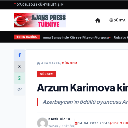
07.08.2026
KÜNYE
İLETIŞIM
DÜNYA
SON DAKİKA
urulunu Açıkladı ve Savunma Sanayinde Küresel Vizyon Vurgusu
•
Rubato Kon
ANA SAYFA
/
GÜNDEM
X
GÜNDEM
Arzum Karimova ki
Azerbaycan'ın ödüllü oyuncusu A
KAMIL HIZER
04.04.2023 20:45
1 DK OK
YAZAR / EDITÖR