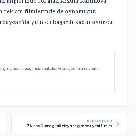
ın kliplerinde rol alan Arzum Karimova
 reklam filmlerinde de oynamıştır.
aycan’da yılın en başarılı kadın oyuncu
elişmeleri, bağımsız analizleri ve araştırmaları sizlerle
SONRAKI HABER
7 Nisan Cuma günü vizyona girecek yeni filmler