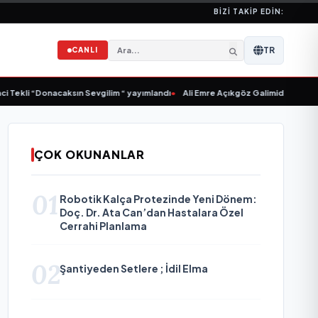
BIZI TAKIP EDIN:
TR
CANLI
 Tekli “Donacaksın Sevgilim “ yayımlandı
•
Ali Emre Açıkgöz Galimidi, Eski AB B
ÇOK OKUNANLAR
01
Robotik Kalça Protezinde Yeni Dönem:
Doç. Dr. Ata Can’dan Hastalara Özel
Cerrahi Planlama
02
Şantiyeden Setlere ; İdil Elma