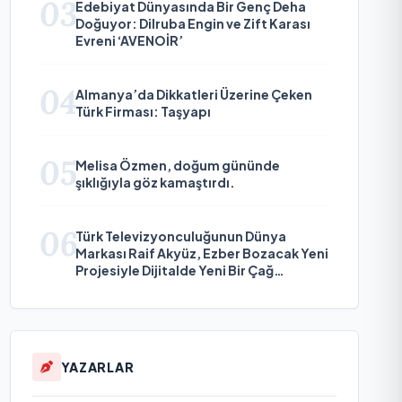
03
Edebiyat Dünyasında Bir Genç Deha
Doğuyor: Dilruba Engin ve Zift Karası
Evreni ‘AVENOİR’
04
Almanya’da Dikkatleri Üzerine Çeken
Türk Firması: Taşyapı
05
Melisa Özmen, doğum gününde
şıklığıyla göz kamaştırdı.
06
Türk Televizyonculuğunun Dünya
Markası Raif Akyüz, Ezber Bozacak Yeni
Projesiyle Dijitalde Yeni Bir Çağ
Başlatmaya Hazırlanıyor
YAZARLAR