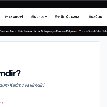
EKONOMİ
GÜNDEM
KÜLTÜR SANAT
SAĞLIK
ser Serisi Müzikseverlerle Buluşmaya Devam Ediyor
•
Yonca Samlı ‘dan İkinci
mdir?
rzum Karimova kimdir?
UMA