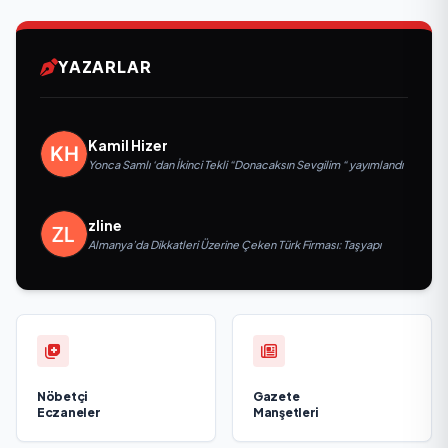
YAZARLAR
Kamil Hizer
Yonca Samlı ‘dan İkinci Tekli “Donacaksın Sevgilim “ yayımlandı
zline
Almanya’da Dikkatleri Üzerine Çeken Türk Firması: Taşyapı
Nöbetçi
Gazete
Eczaneler
Manşetleri