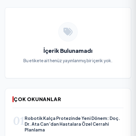
İçerik Bulunamadı
Bu etikete ait henüz yayınlanmış bir içerik yok.
ÇOK OKUNANLAR
01
Robotik Kalça Protezinde Yeni Dönem: Doç.
Dr. Ata Can’dan Hastalara Özel Cerrahi
Planlama