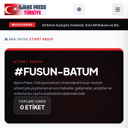
SON DAKİKA
 Sevgilim “ yayımlandı
•
Ali Emre Açıkgöz Galimidi, Eski AB Bakanı ve Büyükelç
ANA SAYFA
/
ETIKET ARŞIVI
ETİKET ARŞİVİ
#FUSUN-BATUM
Ajans Press Türkiye internet sitesinde #fusun-batum
etiketiyle yayınlanan en son haberler, gelişmeler, analizler ve
videolar bu sayfa üzerinde listelenmektedir.
TOPLAM İÇERİK
0 ETİKET