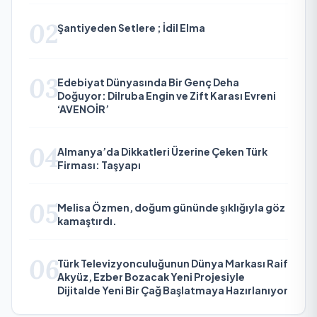
02
Şantiyeden Setlere ; İdil Elma
03
Edebiyat Dünyasında Bir Genç Deha
Doğuyor: Dilruba Engin ve Zift Karası Evreni
‘AVENOİR’
04
Almanya’da Dikkatleri Üzerine Çeken Türk
Firması: Taşyapı
05
Melisa Özmen, doğum gününde şıklığıyla göz
kamaştırdı.
06
Türk Televizyonculuğunun Dünya Markası Raif
Akyüz, Ezber Bozacak Yeni Projesiyle
Dijitalde Yeni Bir Çağ Başlatmaya Hazırlanıyor