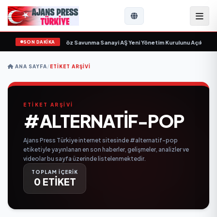
SON DAKİKA
çin gün sayıyor
•
Açıkgöz Savunma Sanayi AŞ Yeni Yönetim Kurulunu Açıkladı 
ANA SAYFA
/
ETIKET ARŞIVI
ETİKET ARŞİVİ
#ALTERNATIF-POP
Ajans Press Türkiye internet sitesinde #alternatif-pop
etiketiyle yayınlanan en son haberler, gelişmeler, analizler ve
videolar bu sayfa üzerinde listelenmektedir.
TOPLAM İÇERİK
0 ETİKET