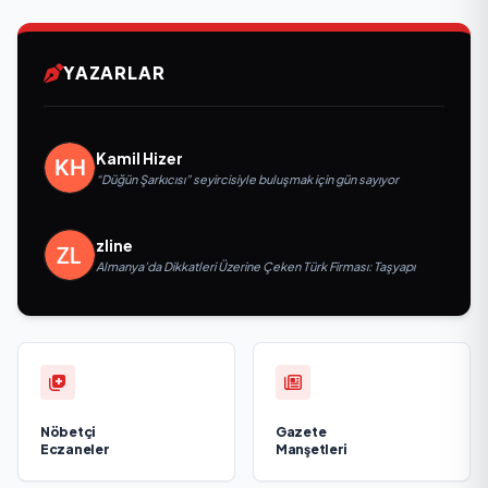
YAZARLAR
Kamil Hizer
“Düğün Şarkıcısı” seyircisiyle buluşmak için gün sayıyor
zline
Almanya’da Dikkatleri Üzerine Çeken Türk Firması: Taşyapı
Nöbetçi
Gazete
Eczaneler
Manşetleri