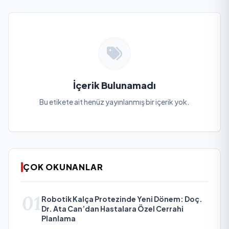
İçerik Bulunamadı
Bu etikete ait henüz yayınlanmış bir içerik yok.
ÇOK OKUNANLAR
01
Robotik Kalça Protezinde Yeni Dönem: Doç.
Dr. Ata Can’dan Hastalara Özel Cerrahi
Planlama