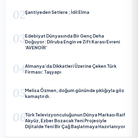
02
Şantiyeden Setlere ; İdil Elma
03
Edebiyat Dünyasında Bir Genç Deha
Doğuyor: Dilruba Engin ve Zift Karası Evreni
‘AVENOİR’
04
Almanya’da Dikkatleri Üzerine Çeken Türk
Firması: Taşyapı
05
Melisa Özmen, doğum gününde şıklığıyla göz
kamaştırdı.
06
Türk Televizyonculuğunun Dünya Markası Raif
Akyüz, Ezber Bozacak Yeni Projesiyle
Dijitalde Yeni Bir Çağ Başlatmaya Hazırlanıyor