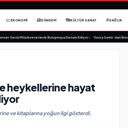
EKONOMİ
GÜNDEM
KÜLTÜR SANAT
SAĞLIK
Serisi Müzikseverlerle Buluşmaya Devam Ediyor
•
Yonca Samlı ‘dan İkinci Tek
yle heykellerine hayat
iyor
ine ve kitaplarına yoğun ilgi gösterdi.