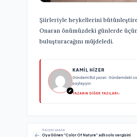
Şiirleriyle heykellerini bütünleştir
Onaran önümüzdeki günlerde üçüncü
buluşturacağını müjdeledi.
KAMIL HIZER
Gündemi Bul yazarı. Gündemdeki son g
paylaşıyor.
YAZARIN DİĞER YAZILARI
ÖNCEKI HABER
Oya Gönen “Color Of Nature” adlı solo sergisini