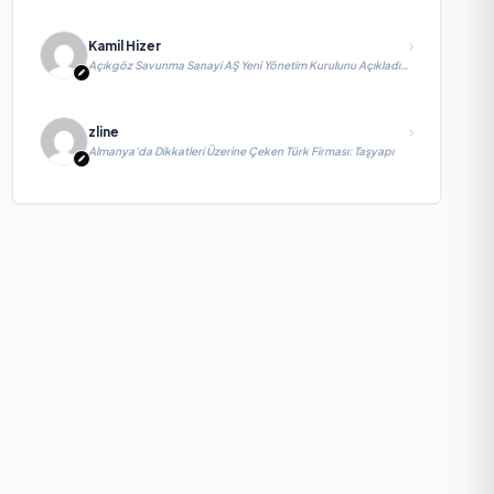
Kamil Hizer
Açıkgöz Savunma Sanayi AŞ Yeni Yönetim Kurulunu Açıkladı
ve Savunma Sanayinde Küresel Vizyon Vurgusu
zline
Almanya’da Dikkatleri Üzerine Çeken Türk Firması: Taşyapı