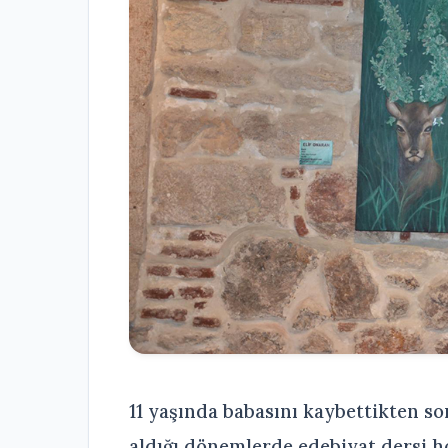
11 yaşında babasını kaybettikten son
aldığı dönemlerde edebiyat dersi ho