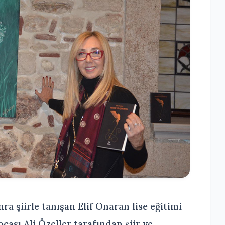
ra şiirle tanışan Elif Onaran lise eğitimi
cası Ali Özeller tarafından şiir ve