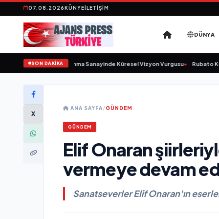
07.08.2026
KÜNYE
İLETIŞIM
DÜNYA
SON DAKİKA
unu Açıkladı ve Savunma Sanayinde Küresel Vizyon Vurgusu
•
Rubato Konser 
ANA SAYFA
/
GÜNDEM
X
GÜNDEM
Elif Onaran şiirleri
vermeye devam ed
Sanatseverler Elif Onaran'ın eserler