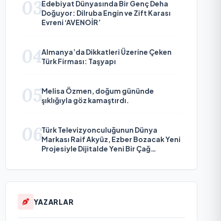
03
Edebiyat Dünyasında Bir Genç Deha
Doğuyor: Dilruba Engin ve Zift Karası
Evreni ‘AVENOİR’
04
Almanya’da Dikkatleri Üzerine Çeken
Türk Firması: Taşyapı
05
Melisa Özmen, doğum gününde
şıklığıyla göz kamaştırdı.
06
Türk Televizyonculuğunun Dünya
Markası Raif Akyüz, Ezber Bozacak Yeni
Projesiyle Dijitalde Yeni Bir Çağ
Başlatmaya Hazırlanıyor
YAZARLAR