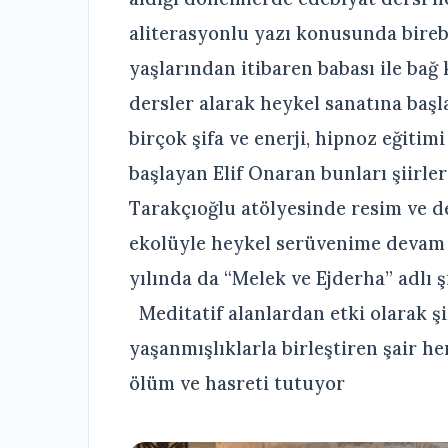
aliterasyonlu yazı konusunda birebi
yaşlarından itibaren babası ile bağ
dersler alarak heykel sanatına baş
birçok şifa ve enerji, hipnoz eğitim
başlayan Elif Onaran bunları şiirl
Tarakçıoğlu atölyesinde resim ve d
ekolüyle heykel serüvenime devam e
yılında da “Melek ve Ejderha” adlı ş
Meditatif alanlardan etki olarak şi
yaşanmışlıklarla birleştiren şair he
ölüm ve hasreti tutuyor