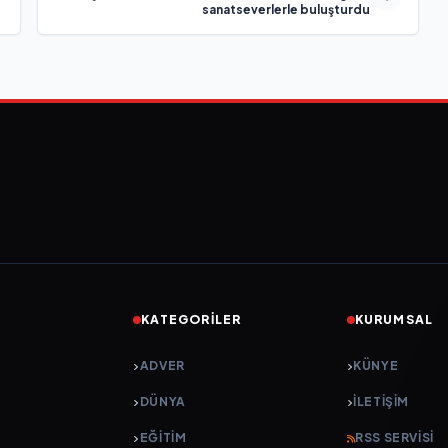
sanatseverlerle buluşturdu
KATEGORILER
KURUMSAL
ADVER
KÜNYE
DÜNYA
İLETIŞIM
EĞİTİM
RSS SERVISI