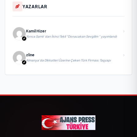
YAZARLAR
Kamil Hizer
Yonca Samlı ‘dan İkinci Tekli “Donacaksın Sevgilim “ yayımlandı
zline
Almanya’da Dikkatleri Üzerine Çeken Türk Firması: Taşyapı