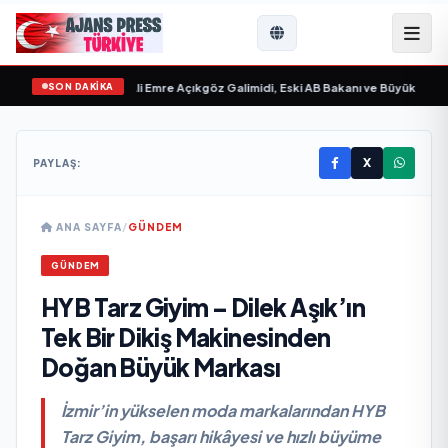
SON DAKİKA
ilim “ yayımlandı
•
Ali Emre Açıkgöz Galimidi, Eski AB Bakanı ve Büyükelçi Egem
X
PAYLAŞ:
ANA SAYFA
/
GÜNDEM
GÜNDEM
HYB Tarz Giyim – Dilek Aşık’ın
Tek Bir Dikiş Makinesinden
Doğan Büyük Markası
İzmir’in yükselen moda markalarından HYB
Tarz Giyim, başarı hikâyesi ve hızlı büyüme