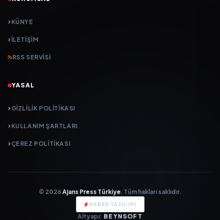
KÜNYE
İLETIŞIM
RSS SERVISI
YASAL
GIZLILIK POLITIKASI
KULLANIM ŞARTLARI
ÇEREZ POLITIKASI
© 2026
Ajans Press Türkiye
. Tüm hakları saklıdır.
HABER YAZILIMI
Altyapı:
BEYNSOFT