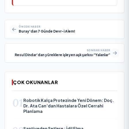
ÖNCEKI HABER
Buray'dan 7 Günde Devr-i Alem!
SONRAKI HABER
Resul Dindar’dan yüreklere işleyen aşk şarkısı “Yalanlar”
ÇOK OKUNANLAR
01
Robotik Kalça Protezinde Yeni Dönem: Doç.
Dr. Ata Can’dan Hastalara Özel Cerrahi
Planlama
Şantiyeden Setlere ; İdil Elma