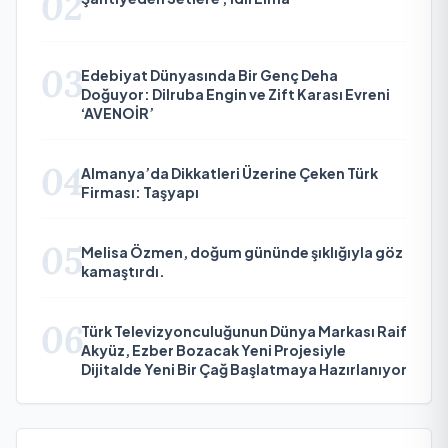
02
03
Edebiyat Dünyasında Bir Genç Deha
Doğuyor: Dilruba Engin ve Zift Karası Evreni
‘AVENOİR’
04
Almanya’da Dikkatleri Üzerine Çeken Türk
Firması: Taşyapı
05
Melisa Özmen, doğum gününde şıklığıyla göz
kamaştırdı.
06
Türk Televizyonculuğunun Dünya Markası Raif
Akyüz, Ezber Bozacak Yeni Projesiyle
Dijitalde Yeni Bir Çağ Başlatmaya Hazırlanıyor