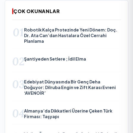
ÇOK OKUNANLAR
01
Robotik Kalça Protezinde Yeni Dönem: Doç.
Dr. Ata Can’dan Hastalara Özel Cerrahi
Planlama
02
Şantiyeden Setlere ; İdil Elma
03
Edebiyat Dünyasında Bir Genç Deha
Doğuyor: Dilruba Engin ve Zift Karası Evreni
‘AVENOİR’
04
Almanya’da Dikkatleri Üzerine Çeken Türk
Firması: Taşyapı