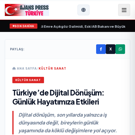
SON DAKİKA
gilim “ yayımlandı
•
Ali Emre Açıkgöz Galimidi, Eski AB Bakanı ve Büyükelçi Ege
X
PAYLAŞ:
ANA SAYFA
/
KÜLTÜR SANAT
KÜLTÜR SANAT
Türkiye’de Dijital Dönüşüm:
Günlük Hayatımıza Etkileri
Dijital dönüşüm, son yıllarda yalnızca iş
dünyasında değil, bireylerin günlük
yaşamında da köklü değişimlere yol açıyor.