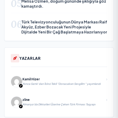
05
Melisa Özmen, doğum gününde şıklığıyla göz
kamaştırdı.
06
Türk Televizyonculuğunun Dünya Markası Raif
Akyüz, Ezber Bozacak Yeni Projesiyle
Dijitalde Yeni Bir Çağ Başlatmaya Hazırlanıyor
YAZARLAR
Kamil Hizer
Yonca Samlı ‘dan İkinci Tekli “Donacaksın Sevgilim “ yayımlandı
zline
Almanya’da Dikkatleri Üzerine Çeken Türk Firması: Taşyapı