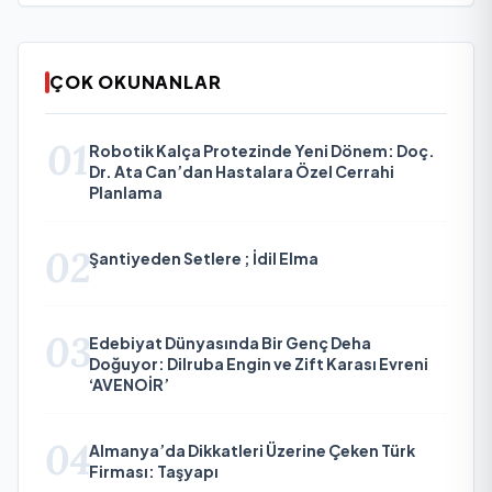
ÇOK OKUNANLAR
01
Robotik Kalça Protezinde Yeni Dönem: Doç.
Dr. Ata Can’dan Hastalara Özel Cerrahi
Planlama
02
Şantiyeden Setlere ; İdil Elma
03
Edebiyat Dünyasında Bir Genç Deha
Doğuyor: Dilruba Engin ve Zift Karası Evreni
‘AVENOİR’
04
Almanya’da Dikkatleri Üzerine Çeken Türk
Firması: Taşyapı