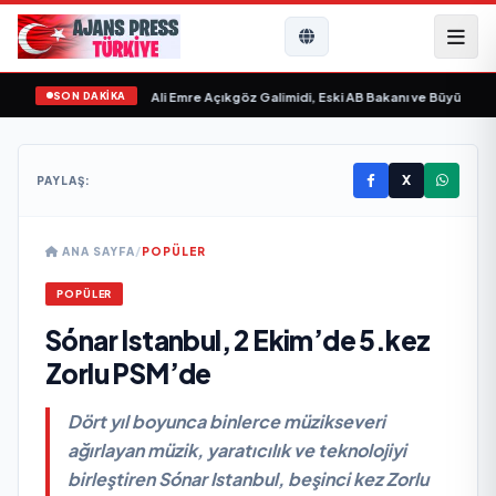
SON DAKİKA
evgilim “ yayımlandı
•
Ali Emre Açıkgöz Galimidi, Eski AB Bakanı ve Büyükelçi E
X
PAYLAŞ:
ANA SAYFA
/
POPÜLER
POPÜLER
Sónar Istanbul, 2 Ekim’de 5.kez
Zorlu PSM’de
Dört yıl boyunca binlerce müzikseveri
ağırlayan müzik, yaratıcılık ve teknolojiyi
birleştiren Sónar Istanbul, beşinci kez Zorlu