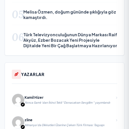
05
Melisa Özmen, doğum gününde şıklığıyla göz
kamaştırdı.
06
Türk Televizyonculuğunun Dünya Markası Raif
Akyüz, Ezber Bozacak Yeni Projesiyle
Dijitalde Yeni Bir Çağ Başlatmaya Hazırlanıyor
YAZARLAR
Kamil Hizer
Yonca Samlı ‘dan İkinci Tekli “Donacaksın Sevgilim “ yayımlandı
zline
Almanya’da Dikkatleri Üzerine Çeken Türk Firması: Taşyapı