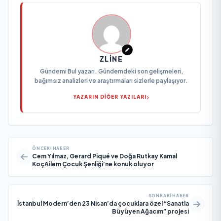
ZLINE
Gündemi Bul yazarı. Gündemdeki son gelişmeleri,
bağımsız analizleri ve araştırmaları sizlerle paylaşıyor.
YAZARIN DİĞER YAZILARI
ÖNCEKI HABER
Cem Yılmaz, Gerard Piqué ve Doğa Rutkay Kamal
KoçAilem Çocuk Şenliği’ne konuk oluyor
SONRAKI HABER
İstanbul Modern’den 23 Nisan’da çocuklara özel “Sanatla
Büyüyen Ağacım” projesi