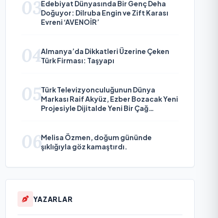
03
Edebiyat Dünyasında Bir Genç Deha
Doğuyor: Dilruba Engin ve Zift Karası
Evreni ‘AVENOİR’
04
Almanya’da Dikkatleri Üzerine Çeken
Türk Firması: Taşyapı
05
Türk Televizyonculuğunun Dünya
Markası Raif Akyüz, Ezber Bozacak Yeni
Projesiyle Dijitalde Yeni Bir Çağ
Başlatmaya Hazırlanıyor
06
Melisa Özmen, doğum gününde
şıklığıyla göz kamaştırdı.
YAZARLAR