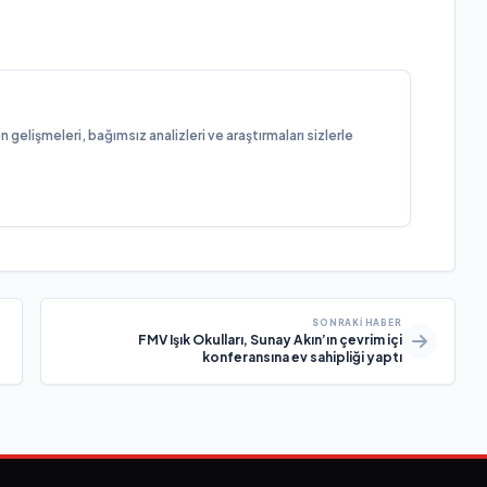
elişmeleri, bağımsız analizleri ve araştırmaları sizlerle
SONRAKI HABER
FMV Işık Okulları, Sunay Akın’ın çevrim içi
konferansına ev sahipliği yaptı