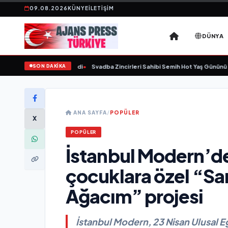
09.08.2026
KÜNYE
İLETIŞIM
DÜNYA
SON DAKİKA
yaşında yaşamını yitirdi
•
Svadba Zincirleri Sahibi Semih Hot Yaş Gününü Sanat
ANA SAYFA
/
POPÜLER
X
POPÜLER
İstanbul Modern’d
çocuklara özel “S
Ağacım” projesi
İstanbul Modern, 23 Nisan Ulusal