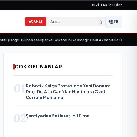
BIZI TAKIP EDIN:
TR
CANLI
Doğru Bilinen Yanlışlar ve Sektörün Geleceği: Onur Akdeniz ile Özel Röportaj
ÇOK OKUNANLAR
01
Robotik Kalça Protezinde Yeni Dönem:
Doç. Dr. Ata Can’dan Hastalara Özel
Cerrahi Planlama
02
Şantiyeden Setlere ; İdil Elma