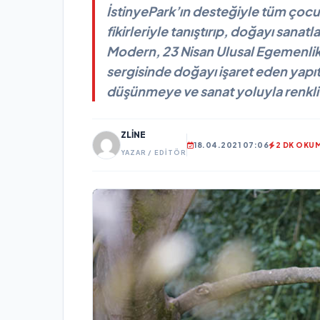
İstinyePark’ın desteğiyle tüm çocuk
fikirleriyle tanıştırıp, doğayı sana
Modern, 23 Nisan Ulusal Egemenli
sergisinde doğayı işaret eden yapıt
düşünmeye ve sanat yoluyla renkli
ZLINE
18.04.2021 07:06
2 DK OKU
YAZAR / EDITÖR