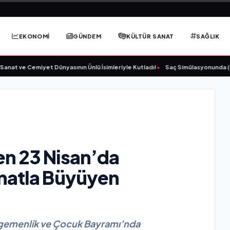
EKONOMİ
GÜNDEM
KÜLTÜR SANAT
SAĞLIK
 ve Cemiyet Dünyasının Ünlü İsimleriyle Kutladı!
•
Saç Simülasyonunda (SMP) 
en 23 Nisan’da
anatla Büyüyen
 Egemenlik ve Çocuk Bayramı’nda