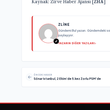
Kaynak: Zirve Haber Ajansı [
ZHA
]
ZLINE
Gündemi Bul yazarı. Gündemdeki son g
paylaşıyor.
YAZARIN DİĞER YAZILARI
ÖNCEKI HABER
Sónar Istanbul, 2 Ekim’de 5.kez Zorlu PSM’de