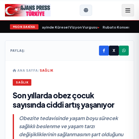
SON DAKİKA
adı ve Savunma Sanayinde Küresel Vizyon Vurgusu
•
Rubato Konser Serisi Mü
X
PAYLAŞ:
ANA SAYFA
/
SAĞLIK
SAĞLIK
Son yıllarda obez çocuk
sayısında ciddi artış yaşanıyor
Obezite tedavisinde yaşam boyu sürecek
sağlıklı beslenme ve yaşam tarzı
değişikliklerinin sağlanmasının şart olduğunu