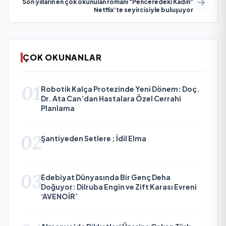
Son yılların en çok okunulan romanı “Penceredeki Kadın”
Netflix’te seyircisiyle buluşuyor
ÇOK OKUNANLAR
01
Robotik Kalça Protezinde Yeni Dönem: Doç.
Dr. Ata Can’dan Hastalara Özel Cerrahi
Planlama
02
Şantiyeden Setlere ; İdil Elma
03
Edebiyat Dünyasında Bir Genç Deha
Doğuyor: Dilruba Engin ve Zift Karası Evreni
‘AVENOİR’