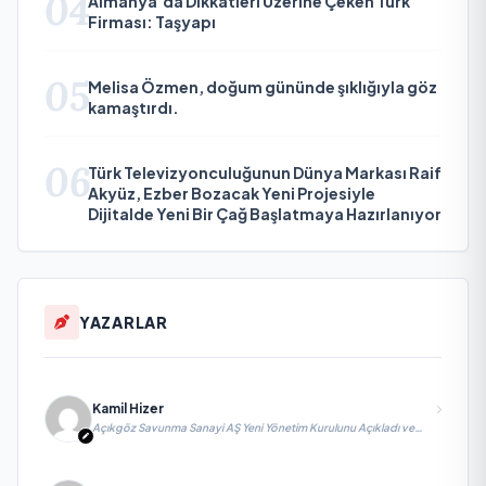
04
Almanya’da Dikkatleri Üzerine Çeken Türk
Firması: Taşyapı
05
Melisa Özmen, doğum gününde şıklığıyla göz
kamaştırdı.
06
Türk Televizyonculuğunun Dünya Markası Raif
Akyüz, Ezber Bozacak Yeni Projesiyle
Dijitalde Yeni Bir Çağ Başlatmaya Hazırlanıyor
YAZARLAR
Kamil Hizer
Açıkgöz Savunma Sanayi AŞ Yeni Yönetim Kurulunu Açıkladı ve
Savunma Sanayinde Küresel Vizyon Vurgusu