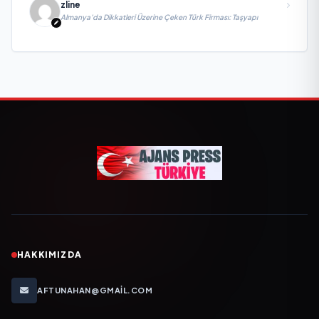
zline
Almanya’da Dikkatleri Üzerine Çeken Türk Firması: Taşyapı
HAKKIMIZDA
AFTUNAHAN@GMAIL.COM