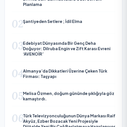
Planlama
02
Şantiyeden Setlere ; İdil Elma
03
Edebiyat Dünyasında Bir Genç Deha
Doğuyor: Dilruba Engin ve Zift Karası Evreni
‘AVENOİR’
04
Almanya’da Dikkatleri Üzerine Çeken Türk
Firması: Taşyapı
05
Melisa Özmen, doğum gününde şıklığıyla göz
kamaştırdı.
06
Türk Televizyonculuğunun Dünya Markası Raif
Akyüz, Ezber Bozacak Yeni Projesiyle
Dijitalde Yeni Bir Çağ Başlatmaya Hazırlanıyor