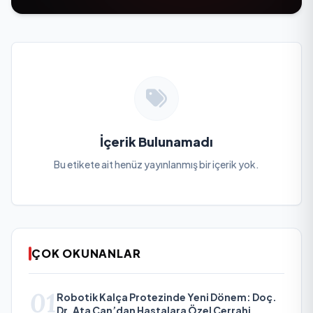
İçerik Bulunamadı
Bu etikete ait henüz yayınlanmış bir içerik yok.
ÇOK OKUNANLAR
01
Robotik Kalça Protezinde Yeni Dönem: Doç.
Dr. Ata Can’dan Hastalara Özel Cerrahi