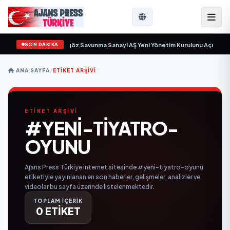
SON DAKİKA
çin gün sayıyor
•
Açıkgöz Savunma Sanayi AŞ Yeni Yönetim Kurulunu Açıkladı 
ANA SAYFA
/
ETIKET ARŞIVI
ETİKET ARŞİVİ
#YENI-TIYATRO-
OYUNU
Ajans Press Türkiye internet sitesinde #yeni-tiyatro-oyunu
etiketiyle yayınlanan en son haberler, gelişmeler, analizler ve
videolar bu sayfa üzerinde listelenmektedir.
TOPLAM İÇERİK
0 ETİKET