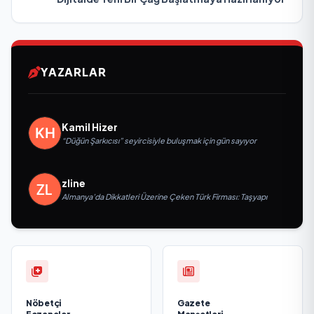
YAZARLAR
Kamil Hizer
“Düğün Şarkıcısı” seyircisiyle buluşmak için gün sayıyor
zline
Almanya’da Dikkatleri Üzerine Çeken Türk Firması: Taşyapı
Nöbetçi
Gazete