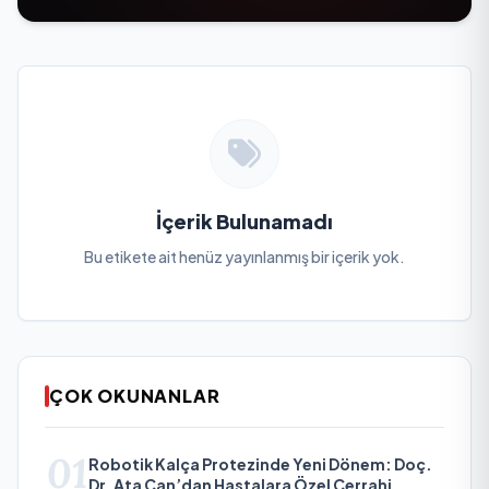
İçerik Bulunamadı
Bu etikete ait henüz yayınlanmış bir içerik yok.
ÇOK OKUNANLAR
01
Robotik Kalça Protezinde Yeni Dönem: Doç.
Dr. Ata Can’dan Hastalara Özel Cerrahi