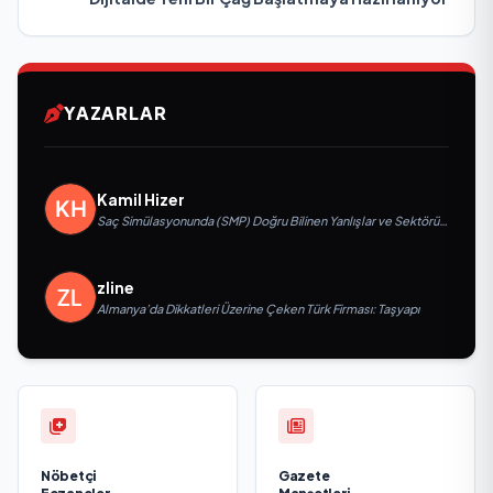
YAZARLAR
Kamil Hizer
Saç Simülasyonunda (SMP) Doğru Bilinen Yanlışlar ve Sektörün
Geleceği: Onur Akdeniz ile Özel Röportaj
zline
Almanya’da Dikkatleri Üzerine Çeken Türk Firması: Taşyapı
Nöbetçi
Gazete