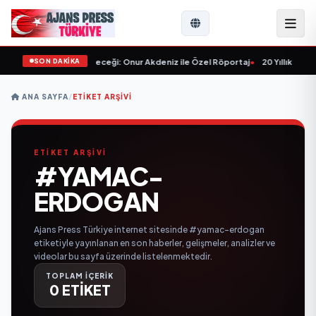
SON DAKİKA
lışlar ve Sektörün Geleceği: Onur Akdeniz ile Özel Röportaj
•
20 Yıllık Esna
ANA SAYFA
/
ETIKET ARŞIVI
ETİKET ARŞİVİ
#YAMAC-
ERDOGAN
Ajans Press Türkiye internet sitesinde #yamac-erdogan
etiketiyle yayınlanan en son haberler, gelişmeler, analizler ve
videolar bu sayfa üzerinde listelenmektedir.
TOPLAM İÇERİK
0 ETİKET