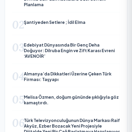
Planlama
02
Şantiyeden Setlere ; İdil Elma
03
Edebiyat Dünyasında Bir Genç Deha
Doğuyor: Dilruba Engin ve Zift Karası Evreni
‘AVENOİR’
04
Almanya’da Dikkatleri Üzerine Çeken Türk
Firması: Taşyapı
05
Melisa Özmen, doğum gününde şıklığıyla göz
kamaştırdı.
06
Türk Televizyonculuğunun Dünya Markası Raif
Akyüz, Ezber Bozacak Yeni Projesiyle
Dijitalde Yeni Bir Çağ Başlatmaya Hazırlanıyor