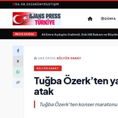
06.08.2026
KÜNYE
İLETIŞIM
DÜNYA
SON DAKİKA
vgilim “ yayımlandı
•
Ali Emre Açıkgöz Galimidi, Eski AB Bakanı ve Büyükelçi Eg
ANA SAYFA
/
KÜLTÜR SANAT
X
KÜLTÜR SANAT
Tuğba Özerk’ten y
atak
Tuğba Özerk'ten konser maratonu ve