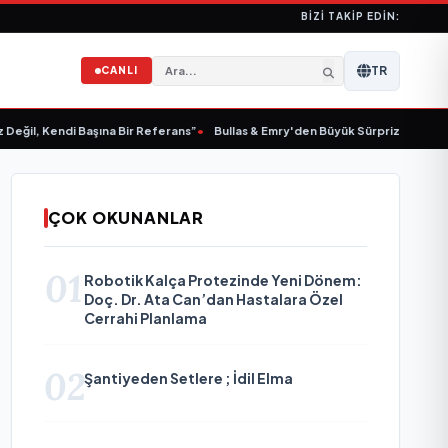
BIZI TAKIP EDIN:
TR
CANLI
 Kendi Başına Bir Referans”
•
Bullas & Emry'den Büyük Sürpriz! "Kaç Kurtul" i
ÇOK OKUNANLAR
01
Robotik Kalça Protezinde Yeni Dönem:
Doç. Dr. Ata Can’dan Hastalara Özel
Cerrahi Planlama
02
Şantiyeden Setlere ; İdil Elma