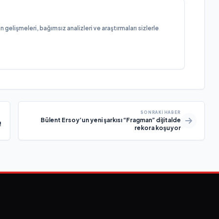
elişmeleri, bağımsız analizleri ve araştırmaları sizlerle
SONRAKI HABER
Bülent Ersoy’un yeni şarkısı “Fragman” dijitalde
!
rekora koşuyor