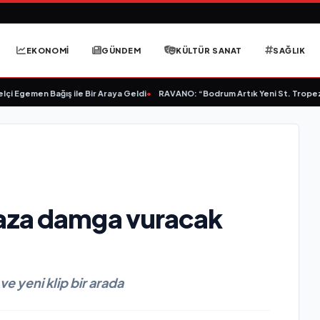
EKONOMİ
GÜNDEM
KÜLTÜR SANAT
SAĞLIK
emen Bağış ile Bir Araya Geldi
•
RAVANO: “Bodrum Artık Yeni St. Tropez Değil,
aza damga vuracak
 yeni klip bir arada