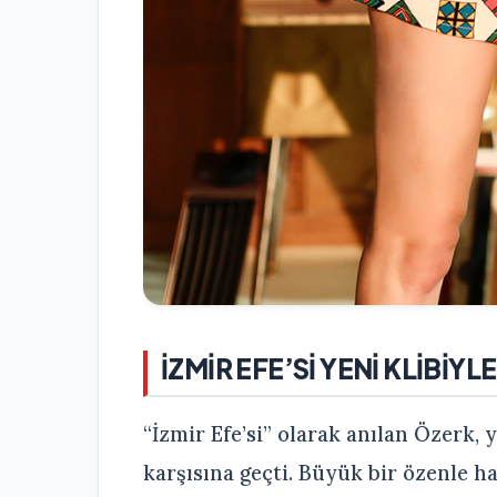
İZMİR EFE’Sİ YENİ KLİBİYL
“İzmir Efe’si” olarak anılan Özerk, 
karşısına geçti. Büyük bir özenle ha