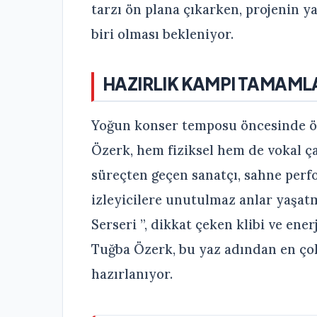
tarzı ön plana çıkarken, projenin y
biri olması bekleniyor.
HAZIRLIK KAMPI TAMAML
Yoğun konser temposu öncesinde öz
Özerk, hem fiziksel hem de vokal ça
süreçten geçen sanatçı, sahne perf
izleyicilere unutulmaz anlar yaşatm
Serseri ”, dikkat çeken klibi ve ene
Tuğba Özerk, bu yaz adından en çok
hazırlanıyor.