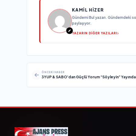
KAMIL HIZER
Gündemi Bul yazarı. Gündemdeki son g
paylaşıyor.
YAZARIN DİĞER YAZILARI
ÖNCEKI HABER
3YUP & SABO’dan Güçlü Yorum “Söyleyin” Yayında