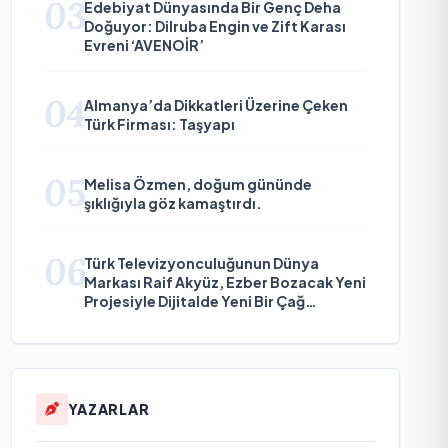
03
Edebiyat Dünyasında Bir Genç Deha
Doğuyor: Dilruba Engin ve Zift Karası
Evreni ‘AVENOİR’
04
Almanya’da Dikkatleri Üzerine Çeken
Türk Firması: Taşyapı
05
Melisa Özmen, doğum gününde
şıklığıyla göz kamaştırdı.
06
Türk Televizyonculuğunun Dünya
Markası Raif Akyüz, Ezber Bozacak Yeni
Projesiyle Dijitalde Yeni Bir Çağ
Başlatmaya Hazırlanıyor
YAZARLAR