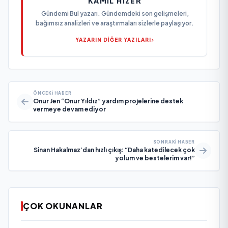
KAMIL HIZER
Gündemi Bul yazarı. Gündemdeki son gelişmeleri,
bağımsız analizleri ve araştırmaları sizlerle paylaşıyor.
YAZARIN DİĞER YAZILARI
ÖNCEKI HABER
Onur Jen “Onur Yıldız” yardım projelerine destek
vermeye devam ediyor
SONRAKI HABER
Sinan Hakalmaz’dan hızlı çıkış: “Daha katedilecek çok
yolum ve bestelerim var!”
ÇOK OKUNANLAR