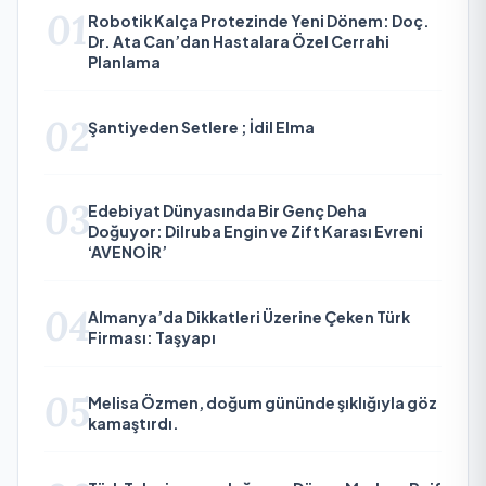
01
Robotik Kalça Protezinde Yeni Dönem: Doç.
Dr. Ata Can’dan Hastalara Özel Cerrahi
Planlama
02
Şantiyeden Setlere ; İdil Elma
03
Edebiyat Dünyasında Bir Genç Deha
Doğuyor: Dilruba Engin ve Zift Karası Evreni
‘AVENOİR’
04
Almanya’da Dikkatleri Üzerine Çeken Türk
Firması: Taşyapı
05
Melisa Özmen, doğum gününde şıklığıyla göz
kamaştırdı.