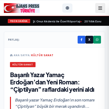
SON DAKİKA
ve Sektörün Geleceği: Onur Akdeniz ile Özel Röportaj
•
20 Yıllık Esnaflık Tec
X
PAYLAŞ:
ANA SAYFA
/
KÜLTÜR SANAT
KÜLTÜR SANAT
Başarılı Yazar Yamaç
Erdoğan’dan Yeni Roman:
“Çiptilyan” raflardaki yerini aldı
Başarılı yazar Yamaç Erdoğan'ın son romanı
“Çiptilyan” büyük bir merak uyandırdı...