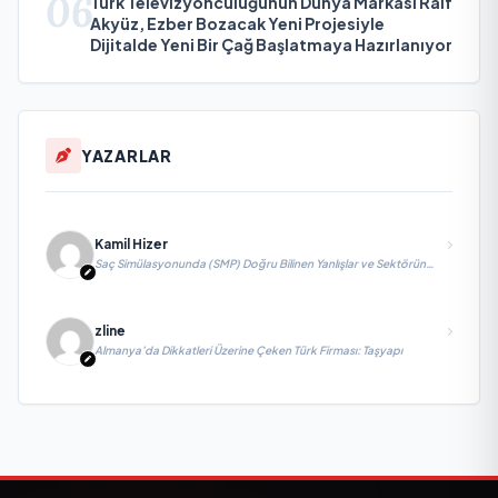
06
Türk Televizyonculuğunun Dünya Markası Raif
Akyüz, Ezber Bozacak Yeni Projesiyle
Dijitalde Yeni Bir Çağ Başlatmaya Hazırlanıyor
YAZARLAR
Kamil Hizer
Saç Simülasyonunda (SMP) Doğru Bilinen Yanlışlar ve Sektörün
Geleceği: Onur Akdeniz ile Özel Röportaj
zline
Almanya’da Dikkatleri Üzerine Çeken Türk Firması: Taşyapı