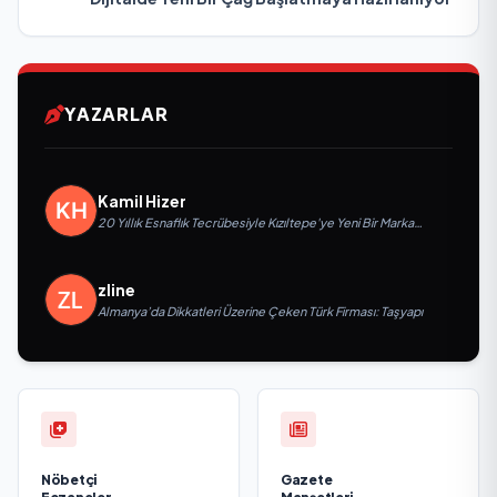
YAZARLAR
Kamil Hizer
20 Yıllık Esnaflık Tecrübesiyle Kızıltepe'ye Yeni Bir Marka
Kazandırdı
zline
Almanya’da Dikkatleri Üzerine Çeken Türk Firması: Taşyapı
Nöbetçi
Gazete