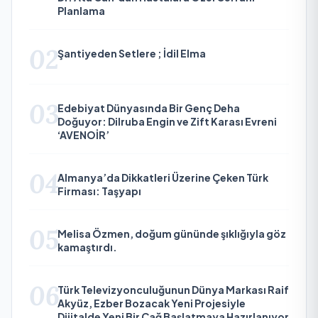
Planlama
02
Şantiyeden Setlere ; İdil Elma
03
Edebiyat Dünyasında Bir Genç Deha
Doğuyor: Dilruba Engin ve Zift Karası Evreni
‘AVENOİR’
04
Almanya’da Dikkatleri Üzerine Çeken Türk
Firması: Taşyapı
05
Melisa Özmen, doğum gününde şıklığıyla göz
kamaştırdı.
06
Türk Televizyonculuğunun Dünya Markası Raif
Akyüz, Ezber Bozacak Yeni Projesiyle
Dijitalde Yeni Bir Çağ Başlatmaya Hazırlanıyor