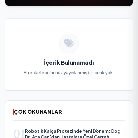
İçerik Bulunamadı
Bu etikete ait henüz yayınlanmış bir içerik yok.
ÇOK OKUNANLAR
01
Robotik Kalça Protezinde Yeni Dönem: Doç.
Dr. Ata Can’dan Hastalara Özel Cerrahi