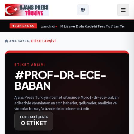
SON DAKİKA
tepe'ye Yeni Bir Marka Kazandırdı
•
M Lisa ve Dolu Kadehi Ters Tut’tan Yeni İş Bir
ANA SAYFA
/
ETIKET ARŞIVI
ETİKET ARŞİVİ
#PROF-DR-ECE-
BABAN
Ajans Press Türkiye internet sitesinde #prof-dr-ece-baban
etiketiyle yayınlanan en son haberler, gelişmeler, analizler ve
videolar bu sayfa üzerinde listelenmektedir.
TOPLAM İÇERİK
0 ETİKET