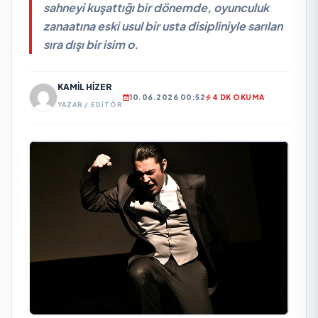
sahneyi kuşattığı bir dönemde, oyunculuk
zanaatına eski usul bir usta disipliniyle sarılan
sıra dışı bir isim o.
KAMIL HIZER
10.06.2026 00:52
4 DK OKUMA
YAZAR / EDITÖR