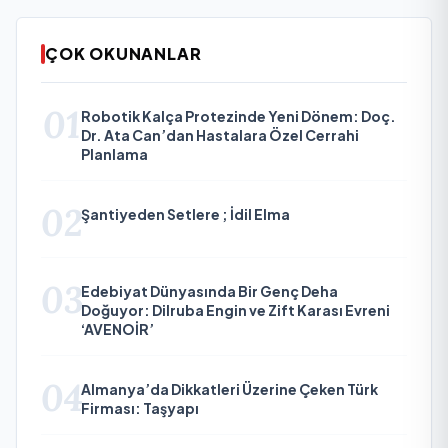
ÇOK OKUNANLAR
01
Robotik Kalça Protezinde Yeni Dönem: Doç.
Dr. Ata Can’dan Hastalara Özel Cerrahi
Planlama
02
Şantiyeden Setlere ; İdil Elma
03
Edebiyat Dünyasında Bir Genç Deha
Doğuyor: Dilruba Engin ve Zift Karası Evreni
‘AVENOİR’
04
Almanya’da Dikkatleri Üzerine Çeken Türk
Firması: Taşyapı