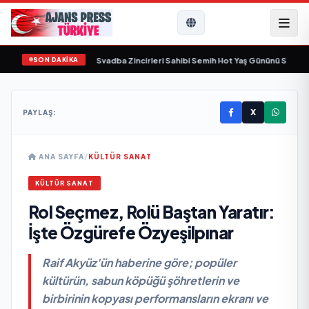
SON DAKİKA
a yaşamını yitirdi
•
Svadba Zincirleri Sahibi Semih Hot Yaş Gününü Sanat ve C
X
PAYLAŞ:
ANA SAYFA
/
KÜLTÜR SANAT
KÜLTÜR SANAT
Rol Seçmez, Rolü Baştan Yaratır:
İşte Özgürefe Özyeşilpınar
Raif Akyüz'ün haberine göre; popüler
kültürün, sabun köpüğü şöhretlerin ve
birbirinin kopyası performansların ekranı ve