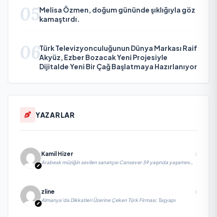
05
Melisa Özmen, doğum gününde şıklığıyla göz
kamaştırdı.
06
Türk Televizyonculuğunun Dünya Markası Raif
Akyüz, Ezber Bozacak Yeni Projesiyle
Dijitalde Yeni Bir Çağ Başlatmaya Hazırlanıyor
YAZARLAR
Kamil Hizer
Arabesk müziğin sevilen sanatçısı Cansever 59 yaşında yaşamını
yitirdi
zline
Almanya’da Dikkatleri Üzerine Çeken Türk Firması: Taşyapı