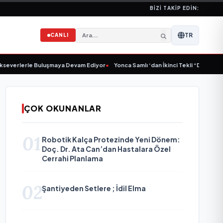
BIZI TAKIP EDIN:
TR
CANLI
erle Buluşmaya Devam Ediyor
•
Yonca Samlı ‘dan İkinci Tekli “Donacaksın Sevgi
ÇOK OKUNANLAR
01
Robotik Kalça Protezinde Yeni Dönem:
Doç. Dr. Ata Can’dan Hastalara Özel
Cerrahi Planlama
02
Şantiyeden Setlere ; İdil Elma