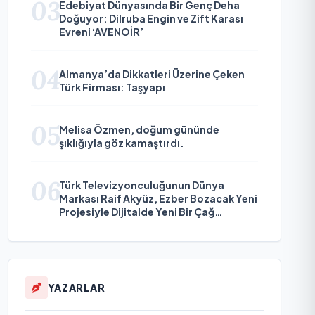
03
Edebiyat Dünyasında Bir Genç Deha
Doğuyor: Dilruba Engin ve Zift Karası
Evreni ‘AVENOİR’
04
Almanya’da Dikkatleri Üzerine Çeken
Türk Firması: Taşyapı
05
Melisa Özmen, doğum gününde
şıklığıyla göz kamaştırdı.
06
Türk Televizyonculuğunun Dünya
Markası Raif Akyüz, Ezber Bozacak Yeni
Projesiyle Dijitalde Yeni Bir Çağ
Başlatmaya Hazırlanıyor
YAZARLAR