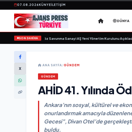
07.08.2026
KÜNYE
İLETIŞIM
DÜNYA
SON DAKİKA
n sayıyor
•
Açıkgöz Savunma Sanayi AŞ Yeni Yönetim Kurulunu Açıkladı ve Sa
ANA SAYFA
/
GÜNDEM
X
GÜNDEM
AHİD 41. Yılında Öd
Ankara’nın sosyal, kültürel ve ekon
onurlandırmak amacıyla düzenlene
Gecesi”, Divan Otel’de gerçekleştir
buldu.