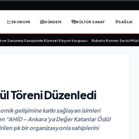
EKONOMİ
GÜNDEM
KÜLTÜR SANAT
SAĞLIK
vunma Sanayinde Küresel Vizyon Vurgusu
•
Rubato Konser Serisi Müzikseverl
ül Töreni Düzenledi
omik gelişimine katkı sağlayan isimleri
n “AHİD – Ankara’ya Değer Katanlar Ödül
ilen şık bir organizasyonla sahiplerini