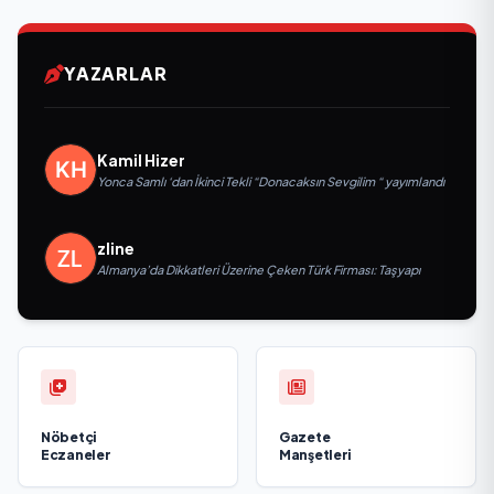
YAZARLAR
Kamil Hizer
Yonca Samlı ‘dan İkinci Tekli “Donacaksın Sevgilim “ yayımlandı
zline
Almanya’da Dikkatleri Üzerine Çeken Türk Firması: Taşyapı
Nöbetçi
Gazete
Eczaneler
Manşetleri