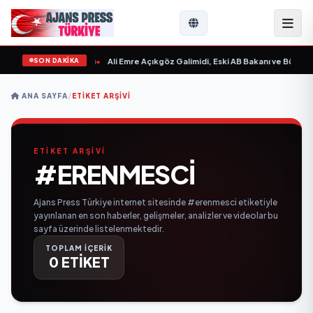
SON DAKİKA
ın Sevgilim “ yayımlandı
•
Ali Emre Açıkgöz Galimidi, Eski AB Bakanı ve Büyükel
ANA SAYFA
/
ETIKET ARŞIVI
ETİKET ARŞİVİ
#ERENMESCI
Ajans Press Türkiye internet sitesinde #erenmesci etiketiyle
yayınlanan en son haberler, gelişmeler, analizler ve videolar bu
sayfa üzerinde listelenmektedir.
TOPLAM İÇERİK
0 ETİKET