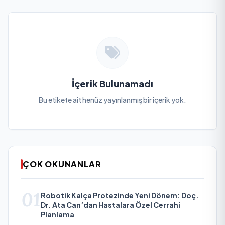
İçerik Bulunamadı
Bu etikete ait henüz yayınlanmış bir içerik yok.
ÇOK OKUNANLAR
01
Robotik Kalça Protezinde Yeni Dönem: Doç.
Dr. Ata Can’dan Hastalara Özel Cerrahi
Planlama