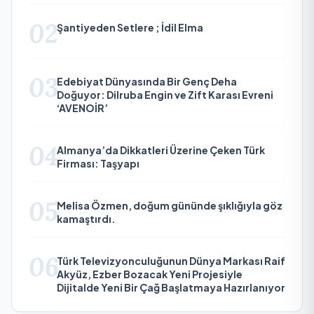
02
Şantiyeden Setlere ; İdil Elma
03
Edebiyat Dünyasında Bir Genç Deha
Doğuyor: Dilruba Engin ve Zift Karası Evreni
‘AVENOİR’
04
Almanya’da Dikkatleri Üzerine Çeken Türk
Firması: Taşyapı
05
Melisa Özmen, doğum gününde şıklığıyla göz
kamaştırdı.
06
Türk Televizyonculuğunun Dünya Markası Raif
Akyüz, Ezber Bozacak Yeni Projesiyle
Dijitalde Yeni Bir Çağ Başlatmaya Hazırlanıyor