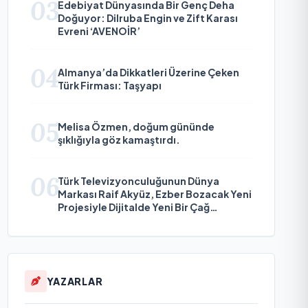
03
Edebiyat Dünyasında Bir Genç Deha
Doğuyor: Dilruba Engin ve Zift Karası
Evreni ‘AVENOİR’
04
Almanya’da Dikkatleri Üzerine Çeken
Türk Firması: Taşyapı
05
Melisa Özmen, doğum gününde
şıklığıyla göz kamaştırdı.
06
Türk Televizyonculuğunun Dünya
Markası Raif Akyüz, Ezber Bozacak Yeni
Projesiyle Dijitalde Yeni Bir Çağ
Başlatmaya Hazırlanıyor
YAZARLAR