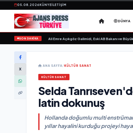
05.08.2026
KÜNYE
İLETIŞIM
DÜNYA
SON DAKİKA
evgilim “ yayımlandı
•
Ali Emre Açıkgöz Galimidi, Eski AB Bakanı ve Büyükelçi 
ANA SAYFA
/
KÜLTÜR SANAT
X
KÜLTÜR SANAT
Selda Tanrıseven'd
latin dokunuş
Hollanda doğumlu multi enstrümant
yıllar hayalini kurduğu projeyi haya