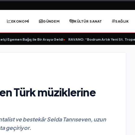
EKONOMİ
GÜNDEM
KÜLTÜR SANAT
SAĞLIK
Egemen Bağış ile Bir Araya Geldi
•
RAVANO: “Bodrum Artık Yeni St. Tropez Deği
en Türk müziklerine
alist ve bestekâr Selda Tanrıseven, uzun
ta geçiriyor.