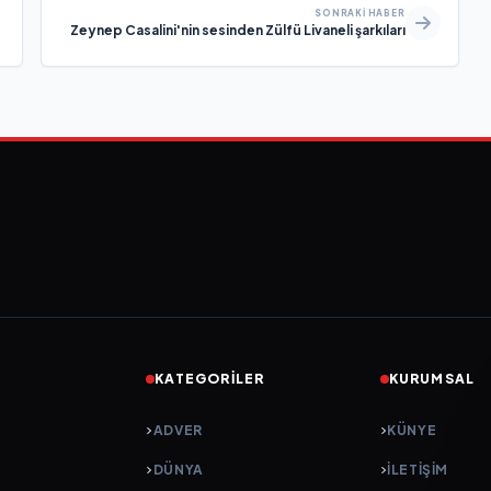
SONRAKI HABER
Zeynep Casalini'nin sesinden Zülfü Livaneli şarkıları
KATEGORILER
KURUMSAL
ADVER
KÜNYE
DÜNYA
İLETIŞIM