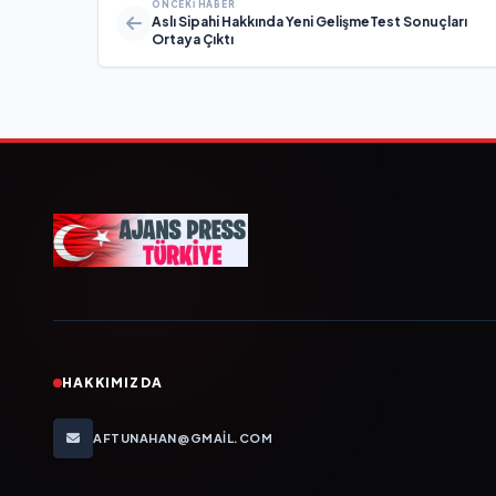
ÖNCEKI HABER
Aslı Sipahi Hakkında Yeni GelişmeTest Sonuçları
Ortaya Çıktı
HAKKIMIZDA
AFTUNAHAN@GMAIL.COM