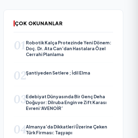
ÇOK OKUNANLAR
01
Robotik Kalça Protezinde Yeni Dönem:
Doç. Dr. Ata Can’dan Hastalara Özel
Cerrahi Planlama
02
Şantiyeden Setlere ; İdil Elma
03
Edebiyat Dünyasında Bir Genç Deha
Doğuyor: Dilruba Engin ve Zift Karası
Evreni ‘AVENOİR’
04
Almanya’da Dikkatleri Üzerine Çeken
Türk Firması: Taşyapı