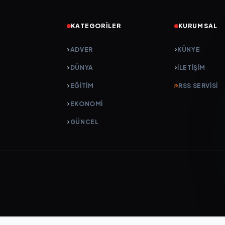
KATEGORILER
KURUMSAL
ADVER
KÜNYE
DÜNYA
İLETIŞIM
EĞİTİM
RSS SERVISI
EKONOMİ
GÜNCEL