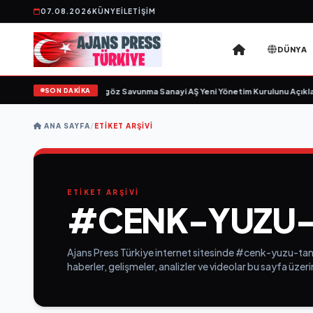
07.08.2026
KÜNYE
İLETIŞIM
DÜNYA
SON DAKİKA
 için gün sayıyor
•
Açıkgöz Savunma Sanayi AŞ Yeni Yönetim Kurulunu Açıklad
ANA SAYFA
/
ETIKET ARŞIVI
ETİKET ARŞİVİ
#CENK-YUZU-
Ajans Press Türkiye internet sitesinde #cenk-yuzu-tani
haberler, gelişmeler, analizler ve videolar bu sayfa üzer