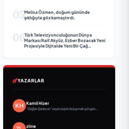
05
Melisa Özmen, doğum gününde
şıklığıyla göz kamaştırdı.
06
Türk Televizyonculuğunun Dünya
Markası Raif Akyüz, Ezber Bozacak Yeni
Projesiyle Dijitalde Yeni Bir Çağ
Başlatmaya Hazırlanıyor
YAZARLAR
Kamil Hizer
“Düğün Şarkıcısı” seyircisiyle buluşmak için gün
sayıyor
zline