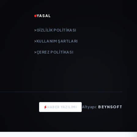
YASAL
GIZLILIK POLITIKASI
KULLANIM ŞARTLARI
ÇEREZ POLITIKASI
Altyapı:
BEYNSOFT
HABER YAZILIMI