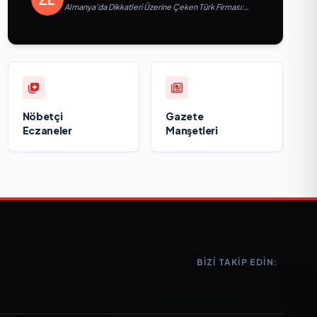
Almanya’da Dikkatleri Üzerine Çeken Türk Firması:
Taşyapı
Nöbetçi
Gazete
Eczaneler
Manşetleri
BIZI TAKIP EDIN: