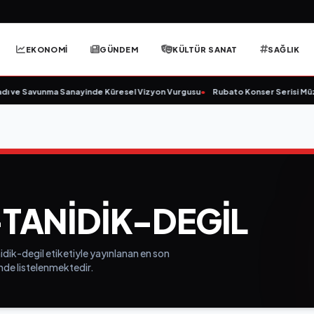
EKONOMİ
GÜNDEM
KÜLTÜR SANAT
SAĞLIK
ı ve Savunma Sanayinde Küresel Vizyon Vurgusu
•
Rubato Konser Serisi Müzi
TANIDIK-DEGIL
dik-degil etiketiyle yayınlanan en son
inde listelenmektedir.