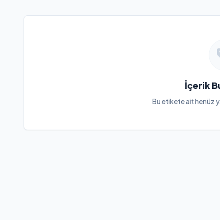
İçerik 
Bu etikete ait henüz y