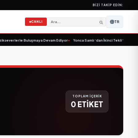
BIZI TAKIP EDIN:
TR
CANLI
kseverlerle Buluşmaya Devam Ediyor
•
Yonca Samlı ‘dan İkinci Tekli “Donacaks
TOPLAM İÇERİK
0 ETİKET