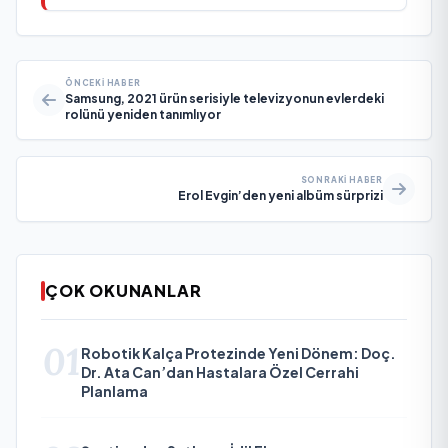
ÖNCEKI HABER
Samsung, 2021 ürün serisiyle televizyonun evlerdeki
rolünü yeniden tanımlıyor
SONRAKI HABER
Erol Evgin’den yeni albüm sürprizi
ÇOK OKUNANLAR
01
Robotik Kalça Protezinde Yeni Dönem: Doç.
Dr. Ata Can’dan Hastalara Özel Cerrahi
Planlama