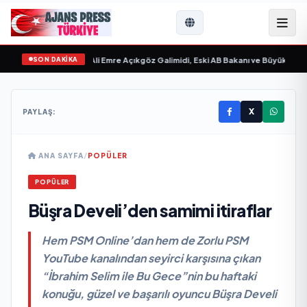
SON DAKİKA
vgilim “ yayımlandı
•
Ali Emre Açıkgöz Galimidi, Eski AB Bakanı ve Büyükelçi Eg
X
PAYLAŞ:
ANA SAYFA
/
POPÜLER
POPÜLER
Büşra Develi’den samimi itiraflar
Hem PSM Online’dan hem de Zorlu PSM
YouTube kanalından seyirci karşısına çıkan
“İbrahim Selim ile Bu Gece”nin bu haftaki
konuğu, güzel ve başarılı oyuncu Büşra Develi