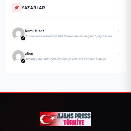
YAZARLAR
Kamil Hizer
Yonca Samlı ‘dan İkinci Tekli “Donacaksın Sevgilim “ yayımlandı
zline
Almanya’da Dikkatleri Üzerine Çeken Türk Firması: Taşyapı