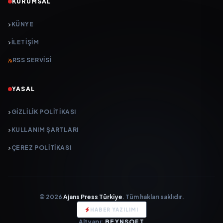
KURUMSAL
KÜNYE
İLETIŞIM
RSS SERVISI
YASAL
GIZLILIK POLITIKASI
KULLANIM ŞARTLARI
ÇEREZ POLITIKASI
© 2026
Ajans Press Türkiye
. Tüm hakları saklıdır.
HABER YAZILIMI
Altyapı:
BEYNSOFT