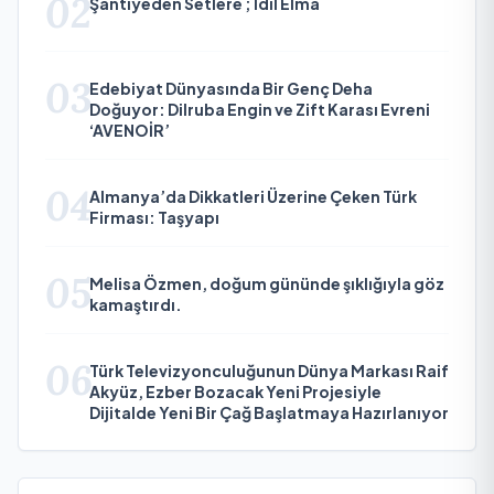
02
Şantiyeden Setlere ; İdil Elma
03
Edebiyat Dünyasında Bir Genç Deha
Doğuyor: Dilruba Engin ve Zift Karası Evreni
‘AVENOİR’
04
Almanya’da Dikkatleri Üzerine Çeken Türk
Firması: Taşyapı
05
Melisa Özmen, doğum gününde şıklığıyla göz
kamaştırdı.
06
Türk Televizyonculuğunun Dünya Markası Raif
Akyüz, Ezber Bozacak Yeni Projesiyle
Dijitalde Yeni Bir Çağ Başlatmaya Hazırlanıyor