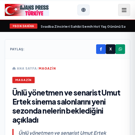
SON DAKİKA
 yaşamını yitirdi
•
Svadba Zincirleri Sahibi Semih Hot Yaş Gününü Sanat ve Cem
X
PAYLAŞ:
ANA SAYFA
/
MAGAZİN
MAGAZİN
Ünlü yönetmen ve senarist Umut
Ertek sinema salonlarını yeni
sezonda nelerin beklediğini
açıkladı
Ünlü yönetmen ve senarist Umut Ertek