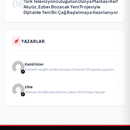
06
Türk Televizyonculuğunun Dünya Markası Raif
Akyüz, Ezber Bozacak Yeni Projesiyle
Dijitalde Yeni Bir Çağ Başlatmaya Hazırlanıyor
YAZARLAR
Kamil Hizer
Arabesk müziğin sevilen sanatçısı Cansever 59 yaşında yaşamını
yitirdi
zline
Almanya’da Dikkatleri Üzerine Çeken Türk Firması: Taşyapı