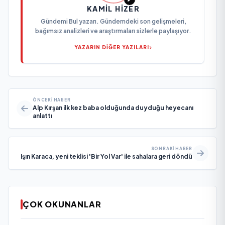
KAMIL HIZER
Gündemi Bul yazarı. Gündemdeki son gelişmeleri,
bağımsız analizleri ve araştırmaları sizlerle paylaşıyor.
YAZARIN DİĞER YAZILARI
ÖNCEKI HABER
Alp Kırşan ilk kez baba olduğunda duyduğu heyecanı
anlattı
SONRAKI HABER
Işın Karaca, yeni teklisi 'Bir Yol Var' ile sahalara geri döndü
ÇOK OKUNANLAR