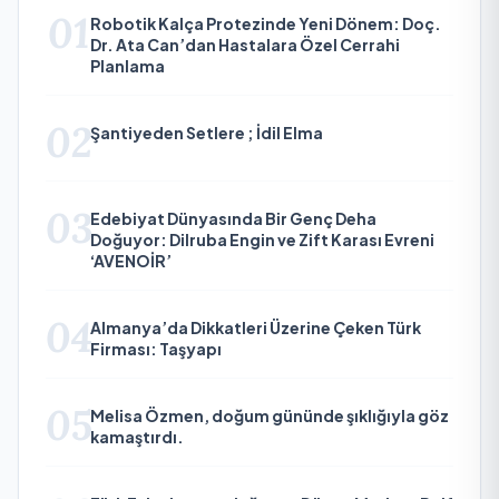
01
Robotik Kalça Protezinde Yeni Dönem: Doç.
Dr. Ata Can’dan Hastalara Özel Cerrahi
Planlama
02
Şantiyeden Setlere ; İdil Elma
03
Edebiyat Dünyasında Bir Genç Deha
Doğuyor: Dilruba Engin ve Zift Karası Evreni
‘AVENOİR’
04
Almanya’da Dikkatleri Üzerine Çeken Türk
Firması: Taşyapı
05
Melisa Özmen, doğum gününde şıklığıyla göz
kamaştırdı.