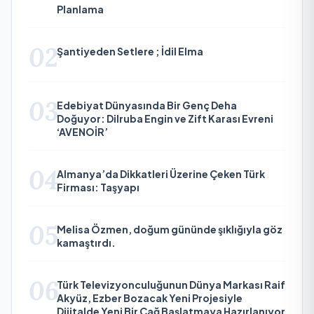
Planlama
02
Şantiyeden Setlere ; İdil Elma
03
Edebiyat Dünyasında Bir Genç Deha
Doğuyor: Dilruba Engin ve Zift Karası Evreni
‘AVENOİR’
04
Almanya’da Dikkatleri Üzerine Çeken Türk
Firması: Taşyapı
05
Melisa Özmen, doğum gününde şıklığıyla göz
kamaştırdı.
06
Türk Televizyonculuğunun Dünya Markası Raif
Akyüz, Ezber Bozacak Yeni Projesiyle
Dijitalde Yeni Bir Çağ Başlatmaya Hazırlanıyor