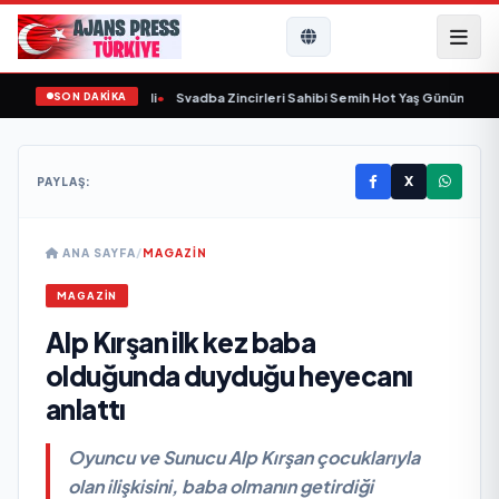
SON DAKİKA
aşında yaşamını yitirdi
•
Svadba Zincirleri Sahibi Semih Hot Yaş Gününü Sanat
X
PAYLAŞ:
ANA SAYFA
/
MAGAZİN
MAGAZİN
Alp Kırşan ilk kez baba
olduğunda duyduğu heyecanı
anlattı
Oyuncu ve Sunucu Alp Kırşan çocuklarıyla
olan ilişkisini, baba olmanın getirdiği