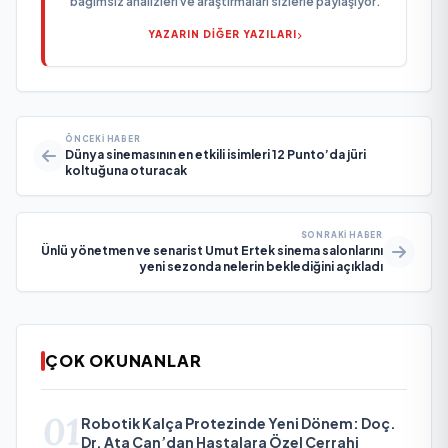
bağımsız analizleri ve araştırmaları sizlerle paylaşıyor.
YAZARIN DİĞER YAZILARI
ÖNCEKI HABER
Dünya sinemasının en etkili isimleri 12 Punto’da jüri
koltuğuna oturacak
SONRAKI HABER
Ünlü yönetmen ve senarist Umut Ertek sinema salonlarını
yeni sezonda nelerin beklediğini açıkladı
ÇOK OKUNANLAR
01
Robotik Kalça Protezinde Yeni Dönem: Doç.
Dr. Ata Can’dan Hastalara Özel Cerrahi