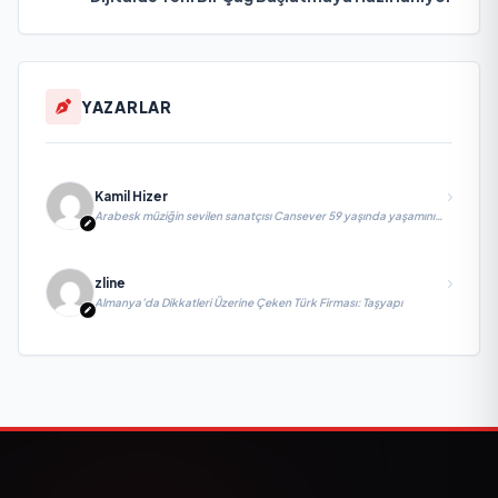
YAZARLAR
Kamil Hizer
Arabesk müziğin sevilen sanatçısı Cansever 59 yaşında yaşamını
yitirdi
zline
Almanya’da Dikkatleri Üzerine Çeken Türk Firması: Taşyapı