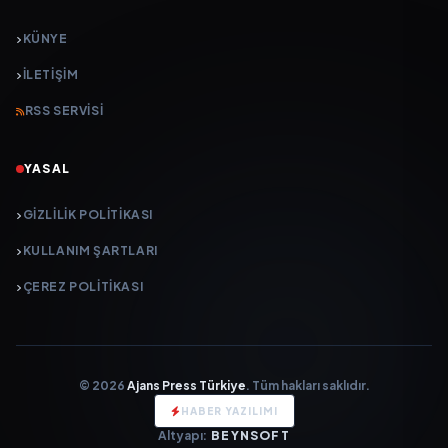
KÜNYE
İLETIŞIM
RSS SERVISI
YASAL
GIZLILIK POLITIKASI
KULLANIM ŞARTLARI
ÇEREZ POLITIKASI
© 2026
Ajans Press Türkiye
. Tüm hakları saklıdır.
HABER YAZILIMI
Altyapı:
BEYNSOFT