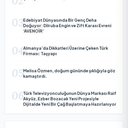
02
03
Edebiyat Dünyasında Bir Genç Deha
Doğuyor: Dilruba Engin ve Zift Karası Evreni
‘AVENOİR’
04
Almanya’da Dikkatleri Üzerine Çeken Türk
Firması: Taşyapı
05
Melisa Özmen, doğum gününde şıklığıyla göz
kamaştırdı.
06
Türk Televizyonculuğunun Dünya Markası Raif
Akyüz, Ezber Bozacak Yeni Projesiyle
Dijitalde Yeni Bir Çağ Başlatmaya Hazırlanıyor