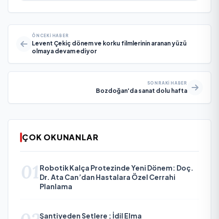
ÖNCEKI HABER
Levent Çekiç dönem ve korku filmlerinin aranan yüzü
olmaya devam ediyor
SONRAKI HABER
Bozdoğan'da sanat dolu hafta
ÇOK OKUNANLAR
01
Robotik Kalça Protezinde Yeni Dönem: Doç.
Dr. Ata Can’dan Hastalara Özel Cerrahi
Planlama
Şantiyeden Setlere ; İdil Elma