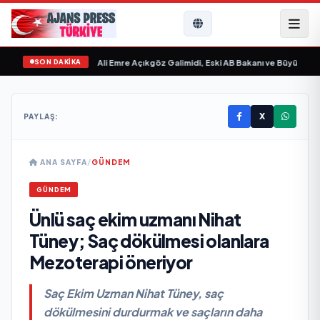
SON DAKİKA
evgilim “ yayımlandı
•
Ali Emre Açıkgöz Galimidi, Eski AB Bakanı ve Büyükelçi E
X
PAYLAŞ:
ANA SAYFA
/
GÜNDEM
GÜNDEM
Ünlü saç ekim uzmanı Nihat
Tüney; Saç dökülmesi olanlara
Mezoterapi öneriyor
Saç Ekim Uzman Nihat Tüney, saç
dökülmesini durdurmak ve saçların daha