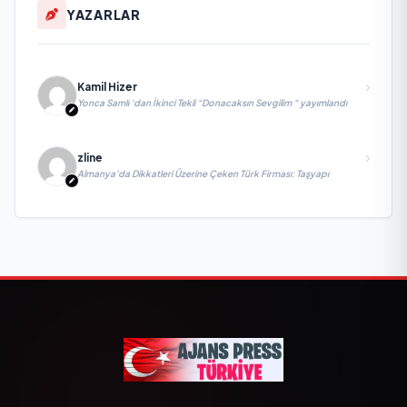
YAZARLAR
Kamil Hizer
Yonca Samlı ‘dan İkinci Tekli “Donacaksın Sevgilim “ yayımlandı
zline
Almanya’da Dikkatleri Üzerine Çeken Türk Firması: Taşyapı