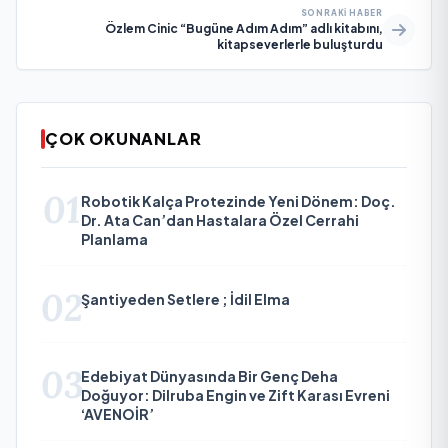
SONRAKI HABER
Özlem Cinic “Bugüne Adım Adım” adlı kitabını,
kitapseverlerle buluşturdu
ÇOK OKUNANLAR
01
Robotik Kalça Protezinde Yeni Dönem: Doç.
Dr. Ata Can’dan Hastalara Özel Cerrahi
Planlama
02
Şantiyeden Setlere ; İdil Elma
03
Edebiyat Dünyasında Bir Genç Deha
Doğuyor: Dilruba Engin ve Zift Karası Evreni
‘AVENOİR’