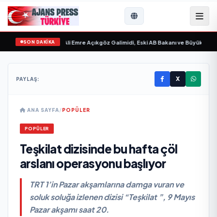
SON DAKİKA
gilim “ yayımlandı
•
Ali Emre Açıkgöz Galimidi, Eski AB Bakanı ve Büyükelçi Eg
X
PAYLAŞ:
ANA SAYFA
/
POPÜLER
POPÜLER
Teşkilat dizisinde bu hafta çöl
arslanı operasyonu başlıyor
TRT 1’in Pazar akşamlarına damga vuran ve
soluk soluğa izlenen dizisi “Teşkilat ”, 9 Mayıs
Pazar akşamı saat 20.