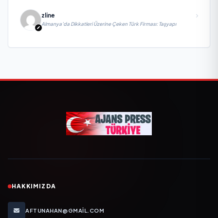
zline
Almanya’da Dikkatleri Üzerine Çeken Türk Firması: Taşyapı
HAKKIMIZDA
AFTUNAHAN@GMAIL.COM