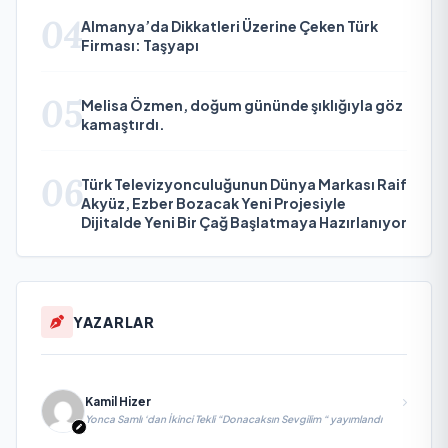
04
Almanya’da Dikkatleri Üzerine Çeken Türk
Firması: Taşyapı
05
Melisa Özmen, doğum gününde şıklığıyla göz
kamaştırdı.
06
Türk Televizyonculuğunun Dünya Markası Raif
Akyüz, Ezber Bozacak Yeni Projesiyle
Dijitalde Yeni Bir Çağ Başlatmaya Hazırlanıyor
YAZARLAR
Kamil Hizer
Yonca Samlı ‘dan İkinci Tekli “Donacaksın Sevgilim “ yayımlandı