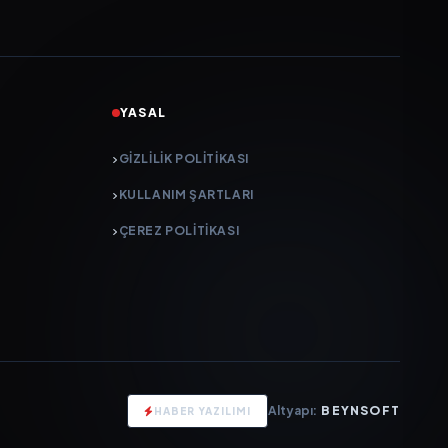
YASAL
GIZLILIK POLITIKASI
KULLANIM ŞARTLARI
ÇEREZ POLITIKASI
Altyapı:
BEYNSOFT
HABER YAZILIMI