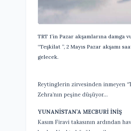
TRT 1’in Pazar akşamlarına damga vu
“Teşkilat ”, 2 Mayıs Pazar akşamı s
gelecek.
Reytinglerin zirvesinden inmeyen “T
Zehra’nın peşine düşüyor…
YUNANİSTAN’A MECBURİ İNİŞ
Kasım Firavi takasının ardından ha