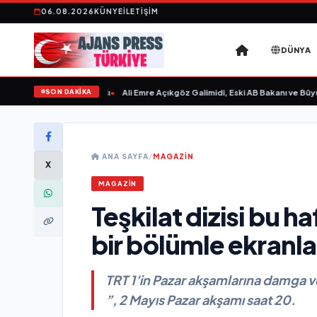
06.08.2026
KÜNYE
İLETIŞIM
DÜNYA
SON DAKİKA
ın Sevgilim “ yayımlandı
•
Ali Emre Açıkgöz Galimidi, Eski AB Bakanı ve Büyükel
ANA SAYFA
/
MAGAZİN
X
MAGAZİN
Teşkilat dizisi bu h
bir bölümle ekranla
TRT 1’in Pazar akşamlarına damga vu
”, 2 Mayıs Pazar akşamı saat 20.