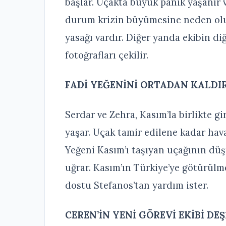
başlar. Uçakta büyük panik yaşanır v
durum krizin büyümesine neden olu
yasağı vardır. Diğer yanda ekibin di
fotoğrafları çekilir.
FADİ YEĞENİNİ ORTADAN KALDI
Serdar ve Zehra, Kasım’la birlikte g
yaşar. Uçak tamir edilene kadar hav
Yeğeni Kasım’ı taşıyan uçağının düş
uğrar. Kasım’ın Türkiye’ye götürülm
dostu Stefanos’tan yardım ister.
CEREN’İN YENİ GÖREVİ EKİBİ DE