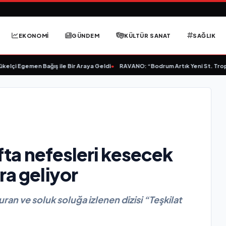
EKONOMİ
GÜNDEM
KÜLTÜR SANAT
SAĞLIK
çi Egemen Bağış ile Bir Araya Geldi
•
RAVANO: “Bodrum Artık Yeni St. Tropez D
afta nefesleri kesecek
ra geliyor
ran ve soluk soluğa izlenen dizisi “Teşkilat