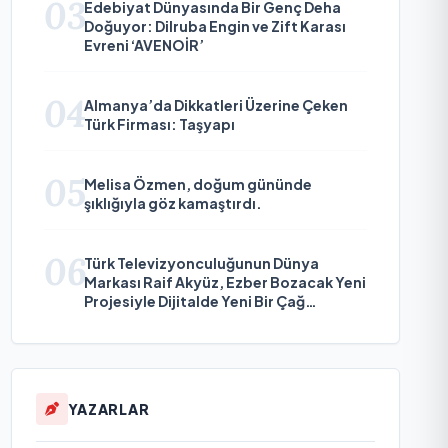
03
Edebiyat Dünyasında Bir Genç Deha
Doğuyor: Dilruba Engin ve Zift Karası
Evreni ‘AVENOİR’
04
Almanya’da Dikkatleri Üzerine Çeken
Türk Firması: Taşyapı
05
Melisa Özmen, doğum gününde
şıklığıyla göz kamaştırdı.
06
Türk Televizyonculuğunun Dünya
Markası Raif Akyüz, Ezber Bozacak Yeni
Projesiyle Dijitalde Yeni Bir Çağ
Başlatmaya Hazırlanıyor
YAZARLAR