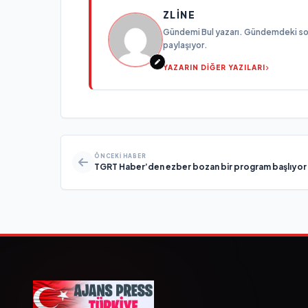
ZLINE
Gündemi Bul yazarı. Gündemdeki son g
paylaşıyor.
YAZARIN DİĞER YAZILARI
ÖNCEKI HABER
TGRT Haber’den ezber bozan bir program başlıyor