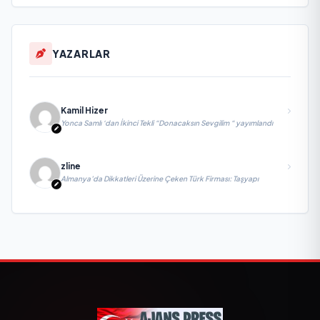
YAZARLAR
Kamil Hizer
Yonca Samlı ‘dan İkinci Tekli “Donacaksın Sevgilim “ yayımlandı
zline
Almanya’da Dikkatleri Üzerine Çeken Türk Firması: Taşyapı