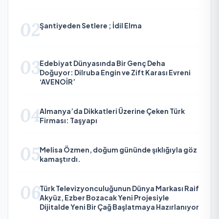
02
Şantiyeden Setlere ; İdil Elma
03
Edebiyat Dünyasında Bir Genç Deha
Doğuyor: Dilruba Engin ve Zift Karası Evreni
‘AVENOİR’
04
Almanya’da Dikkatleri Üzerine Çeken Türk
Firması: Taşyapı
05
Melisa Özmen, doğum gününde şıklığıyla göz
kamaştırdı.
06
Türk Televizyonculuğunun Dünya Markası Raif
Akyüz, Ezber Bozacak Yeni Projesiyle
Dijitalde Yeni Bir Çağ Başlatmaya Hazırlanıyor