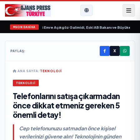
SON DAKİKA
ilim “ yayımlandı
•
Ali Emre Açıkgöz Galimidi, Eski AB Bakanı ve Büyükelçi Egem
X
PAYLAŞ:
ANA SAYFA
/
TEKNOLOJİ
TEKNOLOJİ
Telefonlarını satışa çıkarmadan
önce dikkat etmeniz gereken 5
önemli detay!
Cep telefonunuzu satmadan önce kişisel
verilerinizi güvene alın! Teknolojinin günden