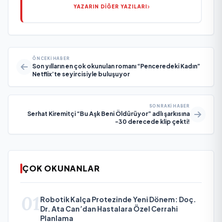
YAZARIN DİĞER YAZILARI
ÖNCEKI HABER
Son yılların en çok okunulan romanı “Penceredeki Kadın”
Netflix’te seyircisiyle buluşuyor
SONRAKI HABER
Serhat Kiremitçi “Bu Aşk Beni Öldürüyor” adlı şarkısına
-30 derecede klip çekti!
ÇOK OKUNANLAR
01
Robotik Kalça Protezinde Yeni Dönem: Doç.
Dr. Ata Can’dan Hastalara Özel Cerrahi
Planlama