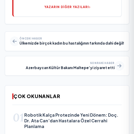
YAZARIN DİĞER YAZILARI
ÖNCEKI HABER
Ülkemizde birçok kadın bu hastalığının farkında dahi değil!
SONRAKI HABER
Azerbaycan Kültür Bakanı Maltepe’yi ziyaret etti
ÇOK OKUNANLAR
01
Robotik Kalça Protezinde Yeni Dönem: Doç.
Dr. Ata Can’dan Hastalara Özel Cerrahi
Planlama