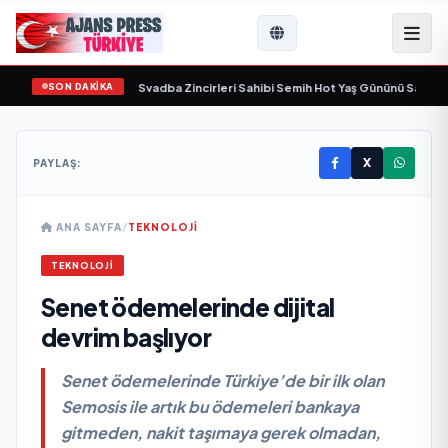
SON DAKİKA
da yaşamını yitirdi
•
Svadba Zincirleri Sahibi Semih Hot Yaş Gününü Sanat ve C
X
PAYLAŞ:
ANA SAYFA
/
TEKNOLOJİ
TEKNOLOJİ
Senet ödemelerinde dijital
devrim başlıyor
Senet ödemelerinde Türkiye’de bir ilk olan
Semosis ile artık bu ödemeleri bankaya
gitmeden, nakit taşımaya gerek olmadan,