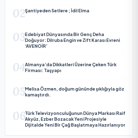
02
Şantiyeden Setlere ; İdil Elma
03
Edebiyat Dünyasında Bir Genç Deha
Doğuyor: Dilruba Engin ve Zift Karası Evreni
‘AVENOİR’
04
Almanya’da Dikkatleri Üzerine Çeken Türk
Firması: Taşyapı
05
Melisa Özmen, doğum gününde şıklığıyla göz
kamaştırdı.
06
Türk Televizyonculuğunun Dünya Markası Raif
Akyüz, Ezber Bozacak Yeni Projesiyle
Dijitalde Yeni Bir Çağ Başlatmaya Hazırlanıyor