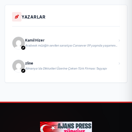
YAZARLAR
Kamil Hizer
Arabesk müziğin sevilen sanatçısı Cansever 59 yaşında yaşamını
yitirdi
zline
Almanya’da Dikkatleri Üzerine Çeken Türk Firması: Taşyapı