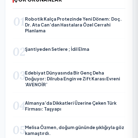
01
Robotik Kalça Protezinde Yeni Dönem: Doç.
Dr. Ata Can’dan Hastalara Özel Cerrahi
Planlama
02
Şantiyeden Setlere ; İdil Elma
03
Edebiyat Dünyasında Bir Genç Deha
Doğuyor: Dilruba Engin ve Zift Karası Evreni
‘AVENOİR’
04
Almanya’da Dikkatleri Üzerine Çeken Türk
Firması: Taşyapı
05
Melisa Özmen, doğum gününde şıklığıyla göz
kamaştırdı.