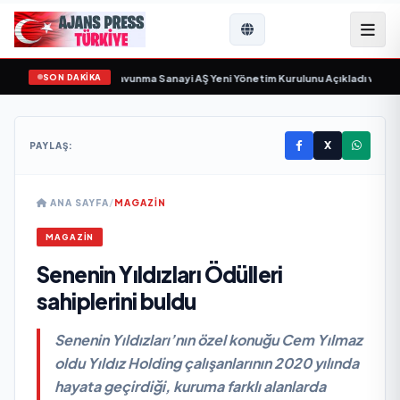
SON DAKİKA
sayıyor
•
Açıkgöz Savunma Sanayi AŞ Yeni Yönetim Kurulunu Açıkladı ve Savu
X
PAYLAŞ:
ANA SAYFA
/
MAGAZİN
MAGAZİN
Senenin Yıldızları Ödülleri
sahiplerini buldu
Senenin Yıldızları’nın özel konuğu Cem Yılmaz
oldu Yıldız Holding çalışanlarının 2020 yılında
hayata geçirdiği, kuruma farklı alanlarda