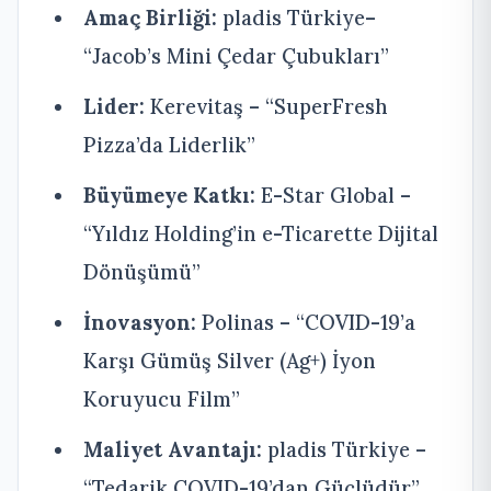
Amaç Birliği:
pladis Türkiye–
“Jacob’s Mini Çedar Çubukları”
Lider:
Kerevitaş – “SuperFresh
Pizza’da Liderlik”
Büyümeye Katkı:
E-Star Global –
“Yıldız Holding’in e-Ticarette Dijital
Dönüşümü”
İnovasyon:
Polinas – “COVID-19’a
Karşı Gümüş Silver (Ag+) İyon
Koruyucu Film”
Maliyet Avantajı:
pladis Türkiye –
“Tedarik COVID-19’dan Güçlüdür”