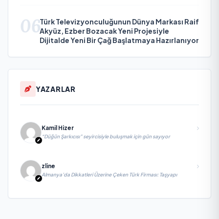
06
Türk Televizyonculuğunun Dünya Markası Raif
Akyüz, Ezber Bozacak Yeni Projesiyle
Dijitalde Yeni Bir Çağ Başlatmaya Hazırlanıyor
YAZARLAR
Kamil Hizer
“Düğün Şarkıcısı” seyircisiyle buluşmak için gün sayıyor
zline
Almanya’da Dikkatleri Üzerine Çeken Türk Firması: Taşyapı