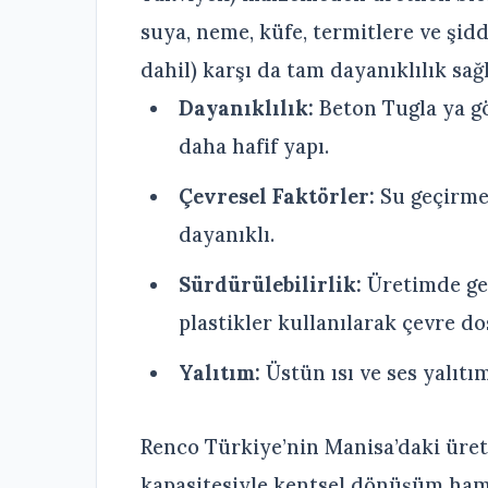
suya, neme, küfe, termitlere ve şidd
dahil) karşı da tam dayanıklılık sağ
Dayanıklılık:
Beton Tugla ya gö
daha hafif yapı.
Çevresel Faktörler:
Su geçirme
dayanıklı.
Sürdürülebilirlik:
Üretimde ger
plastikler kullanılarak çevre d
Yalıtım:
Üstün ısı ve ses yalıtım
Renco Türkiye’nin Manisa’daki üreti
kapasitesiyle kentsel dönüşüm ham