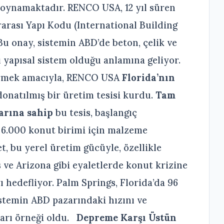
l oynamaktadır. RENCO USA, 12 yıl süren
arası Yapı Kodu (International Building
u onay, sistemin ABD’de beton, çelik ve
 yapısal sistem olduğu anlamına geliyor.
irmek amacıyla, RENCO USA
Florida’nın
donatılmış bir üretim tesisi kurdu.
Tam
arına sahip
bu tesis, başlangıç
a 6.000 konut birimi için malzeme
t, bu yerel üretim gücüyle, özellikle
s ve Arizona gibi eyaletlerde konut krizine
 hedefliyor. Palm Springs, Florida’da 96
istemin ABD pazarındaki hızını ve
şarı örneği oldu.
Depreme Karşı Üstün