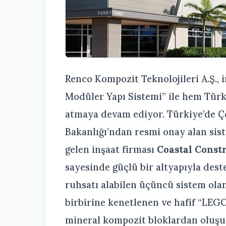
Renco Kompozit Teknolojileri A.Ş.,
Modüler Yapı Sistemi” ile hem Tür
atmaya devam ediyor. Türkiye’de Çev
Bakanlığı’ndan resmi onay alan sis
gelen inşaat firması
Coastal Const
sayesinde güçlü bir altyapıyla dest
ruhsatı alabilen üçüncü sistem ola
birbirine kenetlenen ve hafif “LEGO
mineral kompozit bloklardan oluşuy