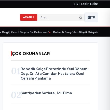
BIZI TAKIP EDIN:
TR
CANLI
l, Kendi Başına Bir Referans”
•
Bullas & Emry'den Büyük Sürpriz! "Kaç Kurtul" 
ÇOK OKUNANLAR
01
Robotik Kalça Protezinde Yeni Dönem:
Doç. Dr. Ata Can’dan Hastalara Özel
Cerrahi Planlama
02
Şantiyeden Setlere ; İdil Elma