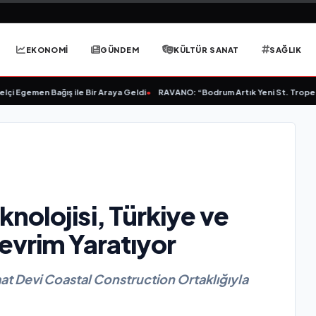
EKONOMİ
GÜNDEM
KÜLTÜR SANAT
SAĞLIK
gemen Bağış ile Bir Araya Geldi
•
RAVANO: “Bodrum Artık Yeni St. Tropez Deği
nolojisi, Türkiye ve
evrim Yaratıyor
at Devi Coastal Construction Ortaklığıyla