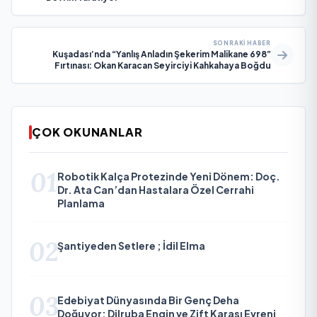
SONRAKI HABER
Kuşadası’nda “Yanlış Anladın Şekerim Malikane 698”
Fırtınası: Okan Karacan Seyirciyi Kahkahaya Boğdu
ÇOK OKUNANLAR
01
Robotik Kalça Protezinde Yeni Dönem: Doç.
Dr. Ata Can’dan Hastalara Özel Cerrahi
Planlama
02
Şantiyeden Setlere ; İdil Elma
03
Edebiyat Dünyasında Bir Genç Deha
Doğuyor: Dilruba Engin ve Zift Karası Evreni