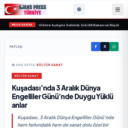
SON DAKİKA
vgilim “ yayımlandı
•
Ali Emre Açıkgöz Galimidi, Eski AB Bakanı ve Büyükelçi Eg
X
PAYLAŞ:
ANA SAYFA
/
KÜLTÜR SANAT
KÜLTÜR SANAT
Kuşadası’nda 3 Aralık Dünya
Engelliler Günü’nde Duygu Yüklü
anlar
Kuşadası, 3 Aralık Dünya Engelliler Günü’nde
hem farkındalık hem de sanat dolu özel bir