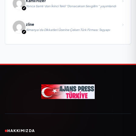
Kamil Hizer
Yonca Samlı ‘dan İkinci Tekli “Donacaksın Sevgilim “ yayımlandı
zline
Almanya’da Dikkatleri Üzerine Çeken Türk Firması: Taşyapı
HAKKIMIZDA