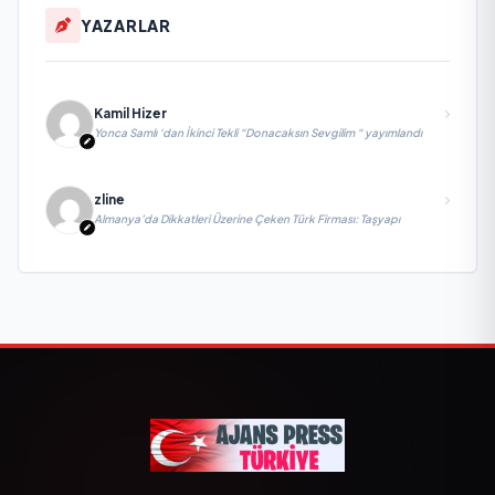
YAZARLAR
Kamil Hizer
Yonca Samlı ‘dan İkinci Tekli “Donacaksın Sevgilim “ yayımlandı
zline
Almanya’da Dikkatleri Üzerine Çeken Türk Firması: Taşyapı