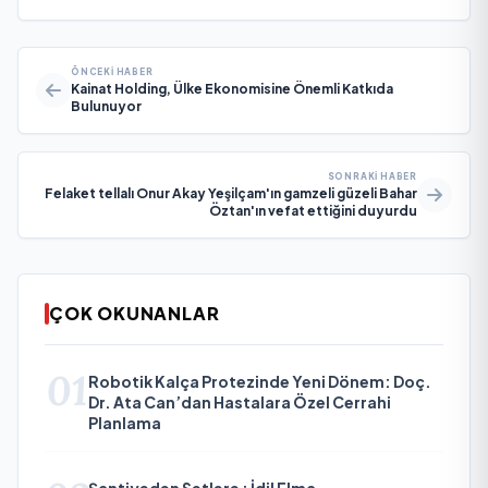
ÖNCEKI HABER
Kainat Holding, Ülke Ekonomisine Önemli Katkıda
Bulunuyor
SONRAKI HABER
Felaket tellalı Onur Akay Yeşilçam'ın gamzeli güzeli Bahar
Öztan'ın vefat ettiğini duyurdu
ÇOK OKUNANLAR
01
Robotik Kalça Protezinde Yeni Dönem: Doç.
Dr. Ata Can’dan Hastalara Özel Cerrahi
Planlama
Şantiyeden Setlere ; İdil Elma