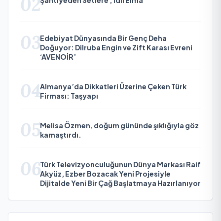
02
03
Edebiyat Dünyasında Bir Genç Deha
Doğuyor: Dilruba Engin ve Zift Karası Evreni
‘AVENOİR’
04
Almanya’da Dikkatleri Üzerine Çeken Türk
Firması: Taşyapı
05
Melisa Özmen, doğum gününde şıklığıyla göz
kamaştırdı.
06
Türk Televizyonculuğunun Dünya Markası Raif
Akyüz, Ezber Bozacak Yeni Projesiyle
Dijitalde Yeni Bir Çağ Başlatmaya Hazırlanıyor