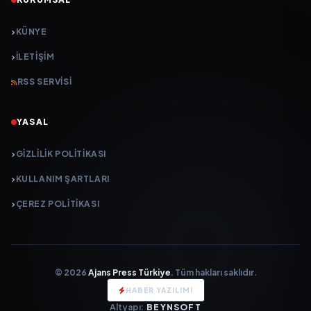
KÜNYE
İLETIŞIM
RSS SERVISI
YASAL
GIZLILIK POLITIKASI
KULLANIM ŞARTLARI
ÇEREZ POLITIKASI
© 2026
Ajans Press Türkiye
. Tüm hakları saklıdır.
HABER YAZILIMI
Altyapı:
BEYNSOFT