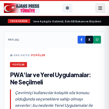
SON DAKİKA
im “ yayımlandı
•
Ali Emre Açıkgöz Galimidi, Eski AB Bakanı ve Büyükelçi Egemen
X
PAYLAŞ:
ANA SAYFA
/
POPÜLER
POPÜLER
PWA'lar ve Yerel Uygulamalar:
Ne Seçilmeli
Çevrimiçi kullanıcılar kolaylık söz konusu
olduğunda seçeneklere sahip olmayı
severler; bu nedenle Yerel Uygulamalar ile