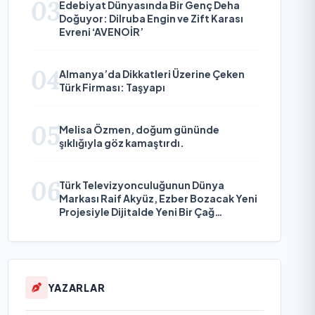
03
Edebiyat Dünyasında Bir Genç Deha
Doğuyor: Dilruba Engin ve Zift Karası
Evreni ‘AVENOİR’
04
Almanya’da Dikkatleri Üzerine Çeken
Türk Firması: Taşyapı
05
Melisa Özmen, doğum gününde
şıklığıyla göz kamaştırdı.
06
Türk Televizyonculuğunun Dünya
Markası Raif Akyüz, Ezber Bozacak Yeni
Projesiyle Dijitalde Yeni Bir Çağ
Başlatmaya Hazırlanıyor
YAZARLAR