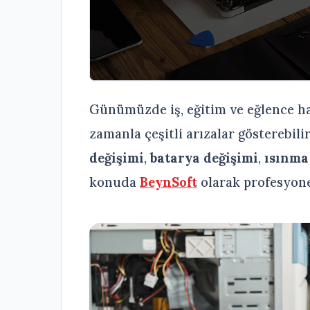
Günümüzde iş, eğitim ve eğlence ha
zamanla çeşitli arızalar gösterebili
değişimi
,
batarya değişimi
,
ısınma
konuda
BeynSoft
olarak profesyon