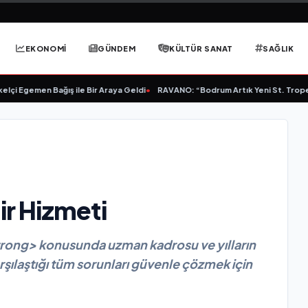
EKONOMİ
GÜNDEM
KÜLTÜR SANAT
SAĞLIK
gemen Bağış ile Bir Araya Geldi
•
RAVANO: “Bodrum Artık Yeni St. Tropez Değil
r Hizmeti
ong> konusunda uzman kadrosu ve yılların
arşılaştığı tüm sorunları güvenle çözmek için