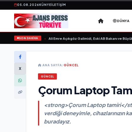
05.08.2026
KÜNYE
İLETIŞIM
DÜNYA
SON DAKİKA
evgilim “ yayımlandı
•
Ali Emre Açıkgöz Galimidi, Eski AB Bakanı ve Büyükelçi E
ANA SAYFA
/
GÜNCEL
X
GÜNCEL
Çorum Laptop Tami
<strong>Çorum Laptop tamiri</str
verdiği deneyimle, cihazlarınızın k
buradayız.