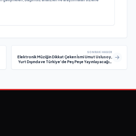
SONRAKI HABER
Elektronik Müziğin Dikkat Çeken İsmi Umut Uslusoy,
Yurt Dışında ve Türkiye'de Peş Peşe Yayınlayacağı 2
Yeni Çalışması İçin Gün Sayıyor