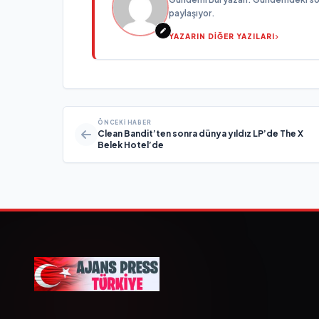
paylaşıyor.
YAZARIN DİĞER YAZILARI
ÖNCEKI HABER
Clean Bandit’ten sonra dünya yıldız LP’de The X
Belek Hotel’de