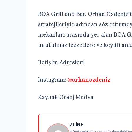
BOA Grill and Bar, Orhan Özdeniz'
stratejileriyle adından söz ettirme
mekanları arasında yer alan BOA Gr
unutulmaz lezzetlere ve keyifli anl
İletişim Adresleri
Instagram:
@orhanozdeniz
Kaynak Oranj Medya
ZLINE
Gündemi Bul yazarı. Gündemdeki son g