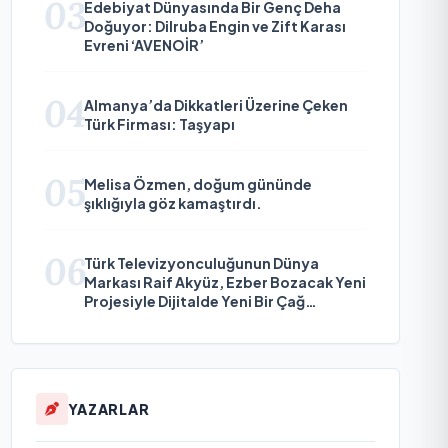
03
Edebiyat Dünyasında Bir Genç Deha
Doğuyor: Dilruba Engin ve Zift Karası
Evreni ‘AVENOİR’
04
Almanya’da Dikkatleri Üzerine Çeken
Türk Firması: Taşyapı
05
Melisa Özmen, doğum gününde
şıklığıyla göz kamaştırdı.
06
Türk Televizyonculuğunun Dünya
Markası Raif Akyüz, Ezber Bozacak Yeni
Projesiyle Dijitalde Yeni Bir Çağ
Başlatmaya Hazırlanıyor
YAZARLAR