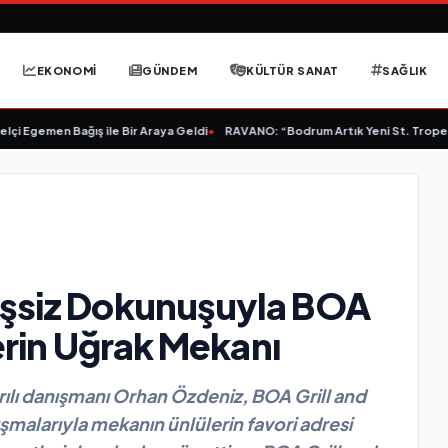
EKONOMİ
GÜNDEM
KÜLTÜR SANAT
SAĞLIK
i Egemen Bağış ile Bir Araya Geldi
•
RAVANO: “Bodrum Artık Yeni St. Tropez De
Eşsiz Dokunuşuyla BOA
lerin Uğrak Mekanı
ılı danışmanı Orhan Özdeniz, BOA Grill and
ışmalarıyla mekanın ünlülerin favori adresi