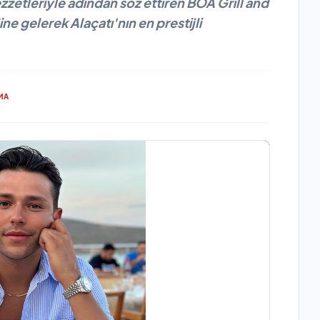
zzetleriyle adından söz ettiren BOA Grill and
ne gelerek Alaçatı'nın en prestijli
MA