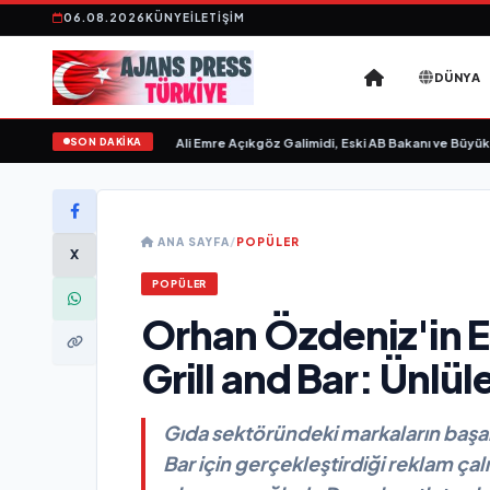
06.08.2026
KÜNYE
İLETIŞIM
DÜNYA
SON DAKİKA
 Sevgilim “ yayımlandı
•
Ali Emre Açıkgöz Galimidi, Eski AB Bakanı ve Büyükelç
ANA SAYFA
/
POPÜLER
X
POPÜLER
Orhan Özdeniz'in 
Grill and Bar: Ünlü
Gıda sektöründeki markaların başar
Bar için gerçekleştirdiği reklam çal