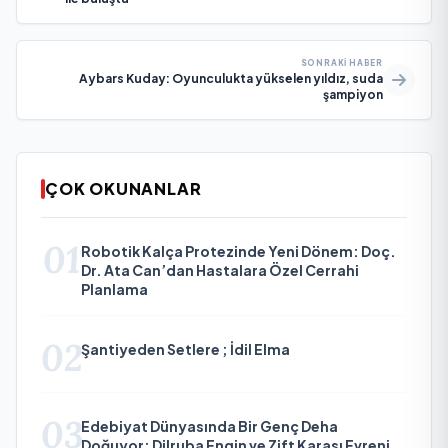
SONRAKI HABER
Aybars Kuday: Oyunculukta yükselen yıldız, suda
şampiyon
ÇOK OKUNANLAR
01
Robotik Kalça Protezinde Yeni Dönem: Doç.
Dr. Ata Can’dan Hastalara Özel Cerrahi
Planlama
02
Şantiyeden Setlere ; İdil Elma
03
Edebiyat Dünyasında Bir Genç Deha
Doğuyor: Dilruba Engin ve Zift Karası Evreni