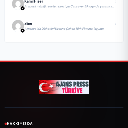
Kamil Hizer
Arabesk müziğin sevilen sanatçısı Cansever 59 yaşında yaşamını
yitirdi
zline
Almanya’da Dikkatleri Üzerine Çeken Türk Firması: Taşyapı
HAKKIMIZDA