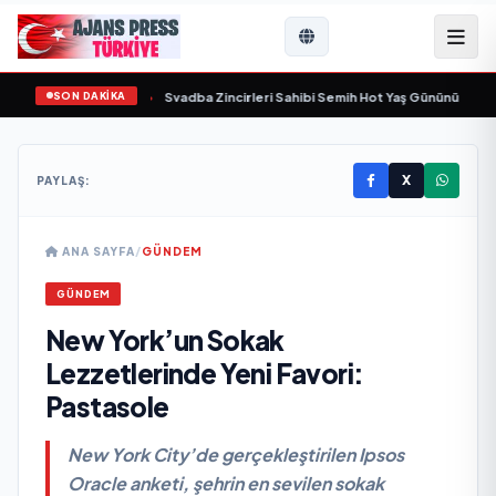
SON DAKİKA
ında yaşamını yitirdi
•
Svadba Zincirleri Sahibi Semih Hot Yaş Gününü Sanat ve
X
PAYLAŞ:
ANA SAYFA
/
GÜNDEM
GÜNDEM
New York’un Sokak
Lezzetlerinde Yeni Favori:
Pastasole
New York City’de gerçekleştirilen Ipsos
Oracle anketi, şehrin en sevilen sokak