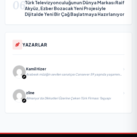
06
Türk Televizyonculuğunun Dünya Markası Raif
Akyüz, Ezber Bozacak Yeni Projesiyle
Dijitalde Yeni Bir Çağ Başlatmaya Hazırlanıyor
YAZARLAR
Kamil Hizer
Arabesk müziğin sevilen sanatçısı Cansever 59 yaşında yaşamını
yitirdi
zline
Almanya’da Dikkatleri Üzerine Çeken Türk Firması: Taşyapı