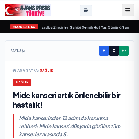
SON DAKİKA
aşamını yitirdi
•
Svadba Zincirleri Sahibi Semih Hot Yaş Gününü Sanat ve Cemi
X
PAYLAŞ:
ANA SAYFA
/
SAĞLIK
SAĞLIK
Mide kanseri artık önlenebilir bir
hastalık!
Mide kanserinden 12 adımda korunma
rehberi! Mide kanseri dünyada görülen tüm
kanserler arasında 5.