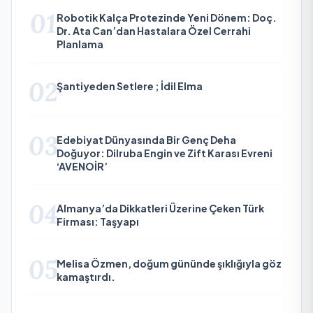
01
Robotik Kalça Protezinde Yeni Dönem: Doç.
Dr. Ata Can’dan Hastalara Özel Cerrahi
Planlama
02
Şantiyeden Setlere ; İdil Elma
03
Edebiyat Dünyasında Bir Genç Deha
Doğuyor: Dilruba Engin ve Zift Karası Evreni
‘AVENOİR’
04
Almanya’da Dikkatleri Üzerine Çeken Türk
Firması: Taşyapı
05
Melisa Özmen, doğum gününde şıklığıyla göz
kamaştırdı.