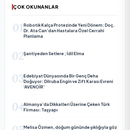
ÇOK OKUNANLAR
01
Robotik Kalça Protezinde Yeni Dönem: Doç.
Dr. Ata Can’dan Hastalara Özel Cerrahi
Planlama
02
Şantiyeden Setlere ; İdil Elma
03
Edebiyat Dünyasında Bir Genç Deha
Doğuyor: Dilruba Engin ve Zift Karası Evreni
‘AVENOİR’
04
Almanya’da Dikkatleri Üzerine Çeken Türk
Firması: Taşyapı
05
Melisa Özmen, doğum gününde şıklığıyla göz