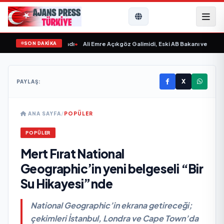
SON DAKİKA
sın Sevgilim “ yayımlandı
•
Ali Emre Açıkgöz Galimidi, Eski AB Bakanı ve Büyüke
X
PAYLAŞ:
ANA SAYFA
/
POPÜLER
POPÜLER
Mert Fırat National
Geographic’in yeni belgeseli “Bir
Su Hikayesi”nde
National Geographic’in ekrana getireceği;
çekimleri İstanbul, Londra ve Cape Town’da