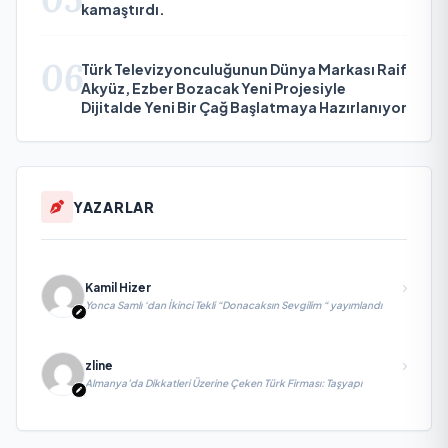
kamaştırdı.
06
Türk Televizyonculuğunun Dünya Markası Raif
Akyüz, Ezber Bozacak Yeni Projesiyle
Dijitalde Yeni Bir Çağ Başlatmaya Hazırlanıyor
YAZARLAR
Kamil Hizer
Yonca Samlı ‘dan İkinci Tekli “Donacaksın Sevgilim “ yayımlandı
zline
Almanya’da Dikkatleri Üzerine Çeken Türk Firması: Taşyapı