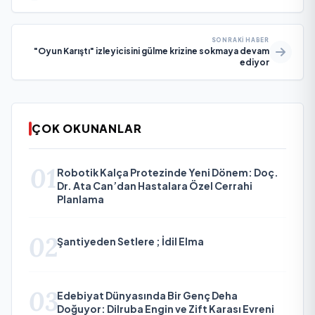
SONRAKI HABER
"Oyun Karıştı" izleyicisini gülme krizine sokmaya devam
ediyor
ÇOK OKUNANLAR
01
Robotik Kalça Protezinde Yeni Dönem: Doç.
Dr. Ata Can’dan Hastalara Özel Cerrahi
Planlama
02
Şantiyeden Setlere ; İdil Elma
03
Edebiyat Dünyasında Bir Genç Deha
Doğuyor: Dilruba Engin ve Zift Karası Evreni