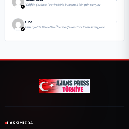
“Düğün Şarkıcısı” seyircisiyle buluşmak için gün sayıyor
zline
Almanya’da Dikkatleri Üzerine Çeken Türk Firması: Taşyapı
HAKKIMIZDA