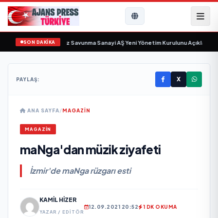
SON DAKİKA
n gün sayıyor
•
Açıkgöz Savunma Sanayi AŞ Yeni Yönetim Kurulunu Açıkladı ve
X
PAYLAŞ:
ANA SAYFA
/
MAGAZİN
MAGAZİN
maNga'dan müzik ziyafeti
İzmir'de maNga rüzgarı esti
KAMIL HIZER
12.09.2021 20:52
1 DK OKUMA
YAZAR / EDITÖR