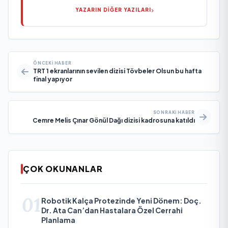
YAZARIN DİĞER YAZILARI
ÖNCEKI HABER
TRT 1 ekranlarının sevilen dizisi Tövbeler Olsun bu hafta
final yapıyor
SONRAKI HABER
Cemre Melis Çınar Gönül Dağı dizisi kadrosuna katıldı
ÇOK OKUNANLAR
01
Robotik Kalça Protezinde Yeni Dönem: Doç.
Dr. Ata Can’dan Hastalara Özel Cerrahi
Planlama