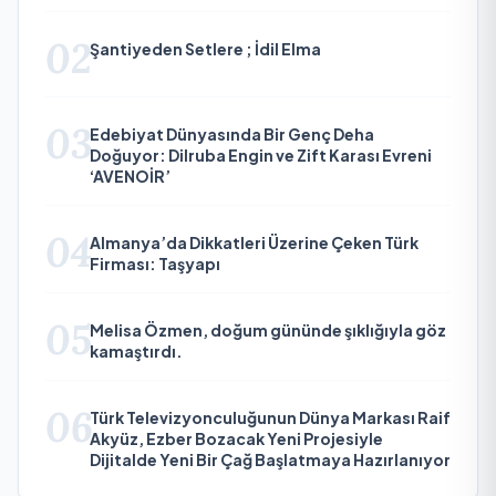
02
Şantiyeden Setlere ; İdil Elma
03
Edebiyat Dünyasında Bir Genç Deha
Doğuyor: Dilruba Engin ve Zift Karası Evreni
‘AVENOİR’
04
Almanya’da Dikkatleri Üzerine Çeken Türk
Firması: Taşyapı
05
Melisa Özmen, doğum gününde şıklığıyla göz
kamaştırdı.
06
Türk Televizyonculuğunun Dünya Markası Raif
Akyüz, Ezber Bozacak Yeni Projesiyle
Dijitalde Yeni Bir Çağ Başlatmaya Hazırlanıyor