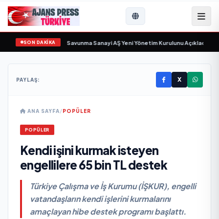
SON DAKİKA
gün sayıyor
•
Açıkgöz Savunma Sanayi AŞ Yeni Yönetim Kurulunu Açıkladı ve S
X
PAYLAŞ:
ANA SAYFA
/
POPÜLER
POPÜLER
Kendi işini kurmak isteyen
engellilere 65 bin TL destek
Türkiye Çalışma ve İş Kurumu (İŞKUR), engelli
vatandaşların kendi işlerini kurmalarını
amaçlayan hibe destek programı başlattı.