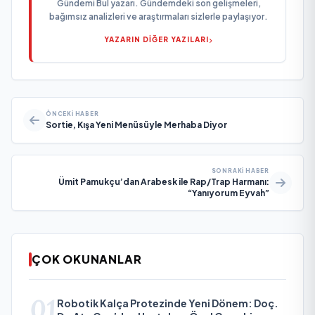
Gündemi Bul yazarı. Gündemdeki son gelişmeleri,
bağımsız analizleri ve araştırmaları sizlerle paylaşıyor.
YAZARIN DİĞER YAZILARI
ÖNCEKI HABER
Sortie, Kışa Yeni Menüsüyle Merhaba Diyor
SONRAKI HABER
Ümit Pamukçu’dan Arabesk ile Rap/Trap Harmanı:
“Yanıyorum Eyvah”
ÇOK OKUNANLAR
01
Robotik Kalça Protezinde Yeni Dönem: Doç.