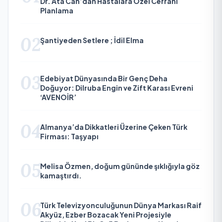
Dr. Ata Can’dan Hastalara Özel Cerrahi
Planlama
02
Şantiyeden Setlere ; İdil Elma
03
Edebiyat Dünyasında Bir Genç Deha
Doğuyor: Dilruba Engin ve Zift Karası Evreni
‘AVENOİR’
04
Almanya’da Dikkatleri Üzerine Çeken Türk
Firması: Taşyapı
05
Melisa Özmen, doğum gününde şıklığıyla göz
kamaştırdı.
06
Türk Televizyonculuğunun Dünya Markası Raif
Akyüz, Ezber Bozacak Yeni Projesiyle