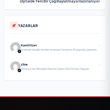
Dijitalde Yeni Bir Çağ Başlatmaya Hazırlanıyor
YAZARLAR
Kamil Hizer
Arabesk müziğin sevilen sanatçısı Cansever 59 yaşında yaşamını
yitirdi
zline
Almanya’da Dikkatleri Üzerine Çeken Türk Firması: Taşyapı