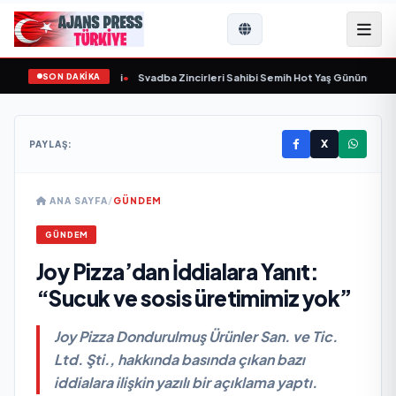
SON DAKİKA
aşında yaşamını yitirdi
•
Svadba Zincirleri Sahibi Semih Hot Yaş Gününü Sanat 
X
PAYLAŞ:
ANA SAYFA
/
GÜNDEM
GÜNDEM
Joy Pizza’dan İddialara Yanıt:
“Sucuk ve sosis üretimimiz yok”
Joy Pizza Dondurulmuş Ürünler San. ve Tic.
Ltd. Şti., hakkında basında çıkan bazı
iddialara ilişkin yazılı bir açıklama yaptı.