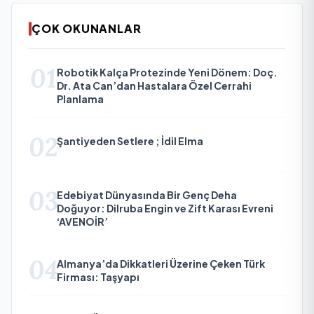
ÇOK OKUNANLAR
01
Robotik Kalça Protezinde Yeni Dönem: Doç.
Dr. Ata Can’dan Hastalara Özel Cerrahi
Planlama
02
Şantiyeden Setlere ; İdil Elma
03
Edebiyat Dünyasında Bir Genç Deha
Doğuyor: Dilruba Engin ve Zift Karası Evreni
‘AVENOİR’
04
Almanya’da Dikkatleri Üzerine Çeken Türk
Firması: Taşyapı