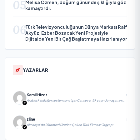
05
Melisa Özmen, doğum gününde şıklığıyla göz
kamaştırdı.
06
Türk Televizyonculuğunun Dünya Markası Raif
Akyüz, Ezber Bozacak Yeni Projesiyle
Dijitalde Yeni Bir Çağ Başlatmaya Hazırlanıyor
YAZARLAR
Kamil Hizer
Arabesk müziğin sevilen sanatçısı Cansever 59 yaşında yaşamını
yitirdi
zline
Almanya’da Dikkatleri Üzerine Çeken Türk Firması: Taşyapı