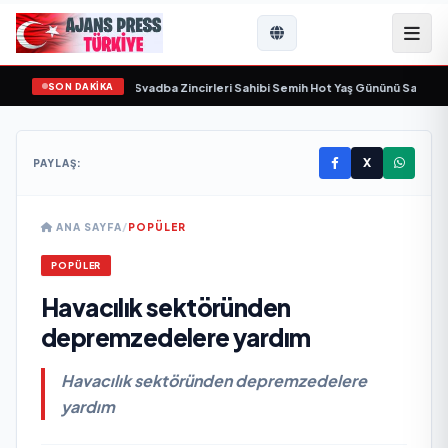
SON DAKİKA
 yaşamını yitirdi
•
Svadba Zincirleri Sahibi Semih Hot Yaş Gününü Sanat ve Cem
X
PAYLAŞ:
ANA SAYFA
/
POPÜLER
POPÜLER
Havacılık sektöründen
depremzedelere yardım
Havacılık sektöründen depremzedelere
yardım